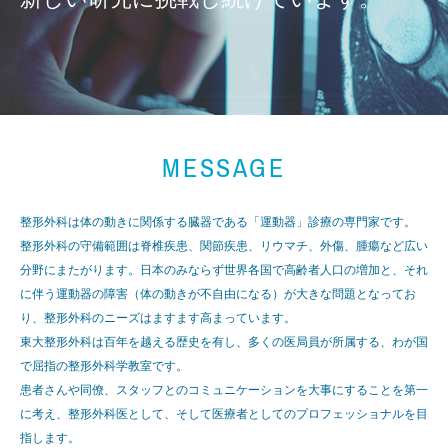
MESSAGE
整形外科は体の動きに関係する臓器である「運動器」診療の専門家です。
整形外科の守備範囲は脊椎疾患、関節疾患、リウマチ、外傷、腫瘍など広い
分野にまたがります。日本のみならず世界各国で高齢者人口の増加と、それ
に伴う運動器の障害（体の動きが不自由になる）が大きな問題となってお
り、整形外科のニーズはますます高まっています。
東大整形外科は百年を越える歴史を有し、多くの医局員が所属する、わが国
で屈指の整形外科学教室です。
患者さんや同僚、スタッフとのコミュニケーションを大事にすることを第一
に考え、整形外科医として、そして医療者としてのプロフェッショナルを目
指します。