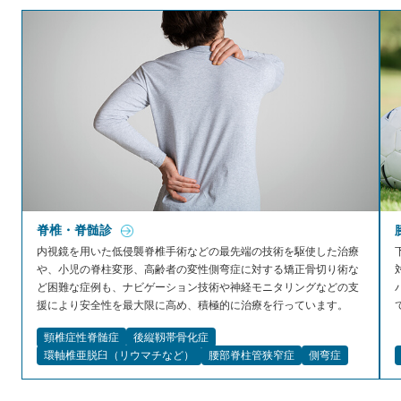
脊椎・脊髄診
内視鏡を用いた低侵襲脊椎手術などの最先端の技術を駆使した治療
や、小児の脊柱変形、高齢者の変性側弯症に対する矯正骨切り術な
ど困難な症例も、ナビゲーション技術や神経モニタリングなどの支
援により安全性を最大限に高め、積極的に治療を行っています。
頸椎症性脊髄症
後縦靱帯骨化症
環軸椎亜脱臼（リウマチなど）
腰部脊柱管狭窄症
側弯症