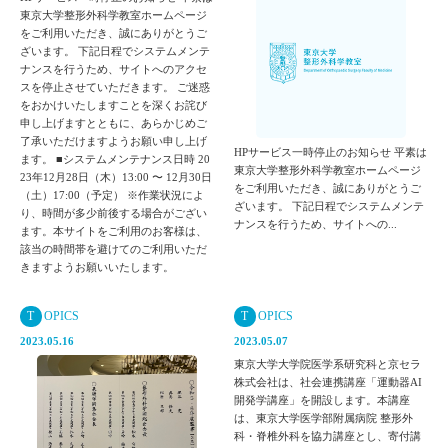
東京大学整形外科学教室ホームページ
をご利用いただき、誠にありがとうご
ざいます。 下記日程でシステムメンテ
ナンスを行うため、サイトへのアクセ
スを停止させていただきます。 ご迷惑
をおかけいたしますことを深くお詫び
申し上げますとともに、あらかじめご
了承いただけますようお願い申し上げ
HPサービス一時停止のお知らせ 平素は
ます。 ■システムメンテナンス日時 20
東京大学整形外科学教室ホームページ
23年12月28日（木）13:00 〜 12月30日
をご利用いただき、誠にありがとうご
（土）17:00（予定） ※作業状況によ
ざいます。 下記日程でシステムメンテ
り、時間が多少前後する場合がござい
ナンスを行うため、サイトへの...
ます。本サイトをご利用のお客様は、
該当の時間帯を避けてのご利用いただ
きますようお願いいたします。
T
OPICS
T
OPICS
2023.05.16
2023.05.07
東京大学大学院医学系研究科と京セラ
株式会社は、社会連携講座「運動器AI
開発学講座」を開設します。本講座
は、東京大学医学部附属病院 整形外
科・脊椎外科を協力講座とし、寄付講