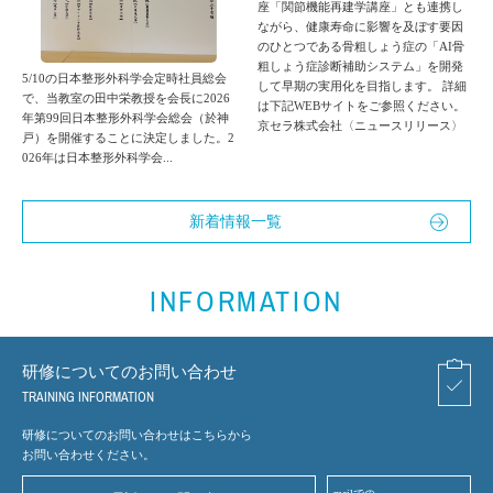
座「関節機能再建学講座」とも連携し
ながら、健康寿命に影響を及ぼす要因
のひとつである骨粗しょう症の「AI骨
粗しょう症診断補助システム」を開発
5/10の日本整形外科学会定時社員総会
して早期の実用化を目指します。 詳細
で、当教室の田中栄教授を会長に2026
は下記WEBサイトをご参照ください。
年第99回日本整形外科学会総会（於神
京セラ株式会社〈ニュースリリース〉
戸）を開催することに決定しました。2
026年は日本整形外科学会...
新着情報一覧
INFORMATION
研修についてのお問い合わせ
TRAINING INFORMATION
研修についてのお問い合わせはこちらから
お問い合わせください。