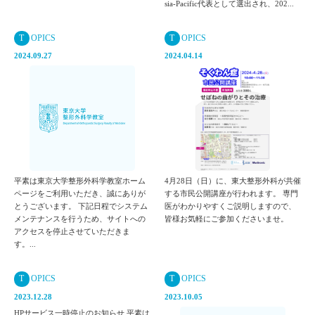
sia-Pacific代表として選出され、202...
T
OPICS
T
OPICS
2024.09.27
2024.04.14
平素は東京大学整形外科学教室ホーム
4月28日（日）に、東大整形外科が共催
ページをご利用いただき、誠にありが
する市民公開講座が行われます。 専門
とうございます。 下記日程でシステム
医がわかりやすくご説明しますので、
メンテナンスを行うため、サイトへの
皆様お気軽にご参加くださいませ。
アクセスを停止させていただきま
す。...
T
OPICS
T
OPICS
2023.12.28
2023.10.05
HPサービス一時停止のお知らせ 平素は