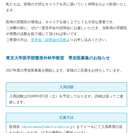
私たちは、皆様の大切なキャリアを共に築いていく仲間を心より歓迎いたし
ます。
医局の雰囲気や環境は、キャリアを築く上でとても大切な要素です。
ご決断の前に、ぜひ一度見学会や説明会にお越しいただき、当医局の雰囲気
や実際の活動を肌で感じて頂ければ幸いです。
ご希望の方は、
見学会・説明会の日程
よりお申し込みください。
東京大学医学部整形外科学教室 専攻医募集のお知らせ
2027年度の専攻医募集を開始します。皆様のご応募をお待ちしています。
入局試験
入局試験は2026年9月5日（土）を予定しております。詳細は追ってご連
絡します。
応募方法
医局長（
tkyort-tantou@adm.h.u-tokyo.ac.jp
）までメールにて入局希望の旨
をお伝えいただき、以下の書類をご郵送ください。