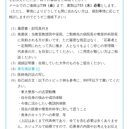
メールでのご連絡は
7/10（金）
まで、書類は
7/15（水）必着
とします。
（ただし、事情によりどうしても間に合わない方は、個別事情に応じて
検討しますのでどうぞご連絡下さい）
（1）履歴書：顔写真付き
（2）
推薦状：当教室教授田中栄宛。ご勤務先の病院長や整形外科部長
に依頼される方が多いです。ただ厳密な指定はなく、「応募者と
一定期間にわたって共に働き、人となりをよくご存じの管理職・
代表者の方」を目安にしてください。（ご用意が難しい方はご相
談ください）
（3）成績証明書：在籍していた大学のものをご提出ください。
（4）
身元保証書
（5）医師免許証の写し
（6）
自己紹介文：以下のトピック例を参考に、800字以下で書いてくだ
さい。
・東大整形への志望動機
・自分自身の強みや成功体験
・今後に活かしたい教訓的体験
・現在の医療や整形外科学に対して思うこと
・将来のキャリアへの希望、等
（上記はあくまで代表例であり、全てを含む必要は全くありませ
ん。カジュアルで結構ですので、応募者の内面やお考えをお伝え