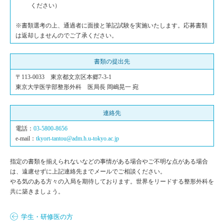
ください）
※書類選考の上、通過者に面接と筆記試験を実施いたします。応募書類
は返却しませんのでご了承ください。
書類の提出先
〒113-0033 東京都文京区本郷7-3-1
東京大学医学部整形外科 医局長 岡嶋晃一 宛
連絡先
電話：
03-5800-8656
e-mail：
tkyort-tantou@adm.h.u-tokyo.ac.jp
指定の書類を揃えられないなどの事情がある場合やご不明な点がある場合
は、遠慮せずに上記連絡先までメールでご相談ください。
やる気のある方々の入局を期待しております。世界をリードする整形外科を
共に築きましょう。
学生・研修医の方