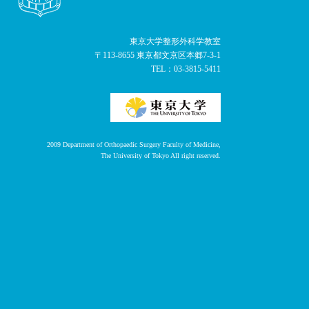
東京大学整形外科学教室
〒113-8655 東京都文京区本郷7-3-1
TEL：
03-3815-5411
2009 Department of
Orthopaedic Surgery Faculty of Medicine,
The University of Tokyo
All right reserved.