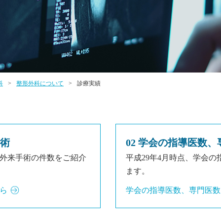
科
整形外科について
診療実績
手術
02 学会の指導医数
・外来手術の件数をご紹介
平成29年4月時点、学会
ます。
ら
学会の指導医数、専門医数