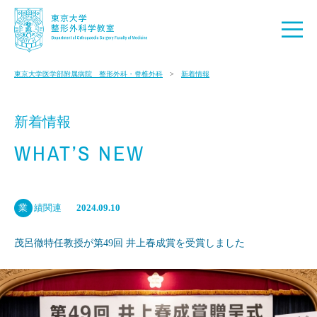
東京大学医学部附属病院 整形外科・脊椎外科
新着情報
新着情報
WHAT’S NEW
業
績関連
2024.09.10
茂呂徹特任教授が第49回 井上春成賞を受賞しました