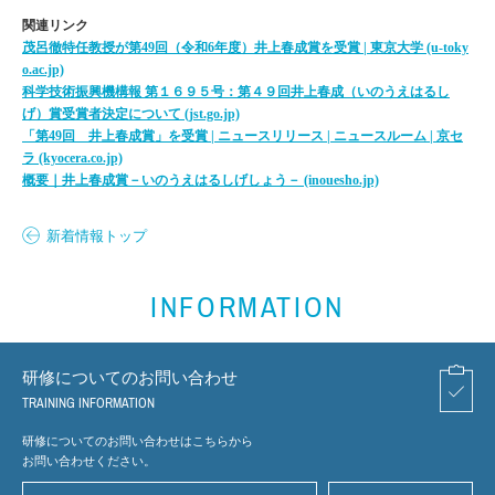
関連リンク
茂呂徹特任教授が第
49
回（令和
6
年度）井上春成賞を受賞
|
東京大学
(u-toky
o.ac.jp)
科学技術振興機構報
第１６９５号：第４９回井上春成（いのうえはるし
げ）賞受賞者決定について
(jst.go.jp)
「第
49
回 井上春成賞」を受賞
|
ニュースリリース
|
ニュースルーム
|
京セ
ラ
(kyocera.co.jp)
概要｜井上春成賞－いのうえはるしげしょう－
(inouesho.jp)
新着情報トップ
INFORMATION
研修についてのお問い合わせ
TRAINING INFORMATION
研修についてのお問い合わせはこちらから
お問い合わせください。