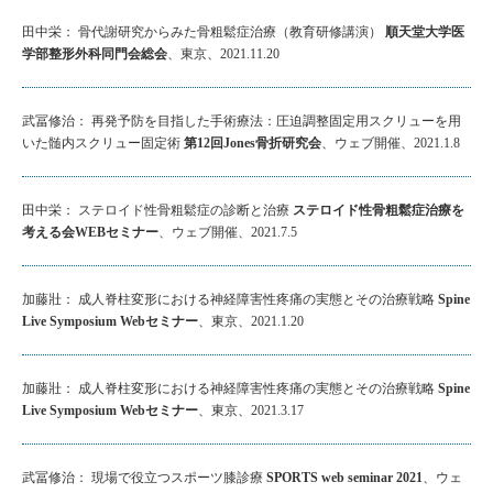
田中栄： 骨代謝研究からみた骨粗鬆症治療（教育研修講演）
順天堂大学医
学部整形外科同門会総会
、東京、2021.11.20
武冨修治： 再発予防を目指した手術療法：圧迫調整固定用スクリューを用
いた髄内スクリュー固定術
第12回Jones骨折研究会
、ウェブ開催、2021.1.8
田中栄： ステロイド性骨粗鬆症の診断と治療
ステロイド性骨粗鬆症治療を
考える会WEBセミナー
、ウェブ開催、2021.7.5
加藤壯： 成人脊柱変形における神経障害性疼痛の実態とその治療戦略
Spine
Live Symposium Webセミナー
、東京、2021.1.20
加藤壯： 成人脊柱変形における神経障害性疼痛の実態とその治療戦略
Spine
Live Symposium Webセミナー
、東京、2021.3.17
武冨修治： 現場で役立つスポーツ膝診療
SPORTS web seminar 2021
、ウェ