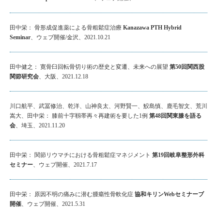
田中栄： 骨形成促進薬による骨粗鬆症治療
Kanazawa PTH Hybrid
Seminar
、ウェブ開催/金沢、2021.10.21
田中健之： 寛骨臼回転骨切り術の歴史と変遷、未来への展望
第50回関西股
関節研究会
、大阪、2021.12.18
川口航平、武冨修治、乾洋、山神良太、河野賢一、鮫島慎、鹿毛智文、荒川
嵩大、田中栄： 膝前十字靱帯再々再建術を要した1例
第48回関東膝を語る
会
、埼玉、2021.11.20
田中栄： 関節リウマチにおける骨粗鬆症マネジメント
第19回岐阜整形外科
セミナー
、ウェブ開催、2021.7.17
田中栄： 原因不明の痛みに潜む腫瘍性骨軟化症
協和キリンWebセミナーブ
開催
、ウェブ開催、2021.5.31