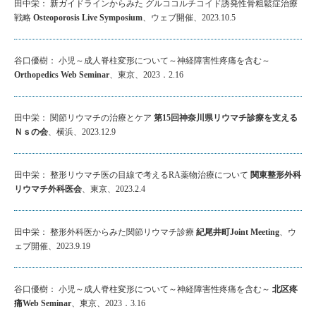
田中栄： 新ガイドラインからみた グルココルチコイド誘発性骨粗鬆症治療
戦略
Osteoporosis Live Symposium
、ウェブ開催、2023.10.5
谷口優樹： 小児～成人脊柱変形について～神経障害性疼痛を含む～
Orthopedics Web Seminar
、東京、2023．2.16
田中栄： 関節リウマチの治療とケア
第15回神奈川県リウマチ診療を支える
Ｎｓの会
、横浜、2023.12.9
田中栄： 整形リウマチ医の目線で考えるRA薬物治療について
関東整形外科
リウマチ外科医会
、東京、2023.2.4
田中栄： 整形外科医からみた関節リウマチ診療
紀尾井町Joint Meeting
、ウ
ェブ開催、2023.9.19
谷口優樹： 小児～成人脊柱変形について～神経障害性疼痛を含む～
北区疼
痛Web Seminar
、東京、2023．3.16