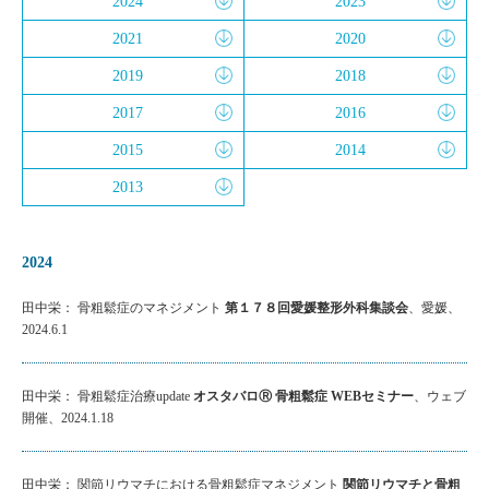
2024
2023
2021
2020
2019
2018
2017
2016
2015
2014
2013
2024
田中栄： 骨粗鬆症のマネジメント
第１７８回愛媛整形外科集談会
、愛媛、
2024.6.1
田中栄： 骨粗鬆症治療update
オスタバロⓇ 骨粗鬆症 WEBセミナー
、ウェブ
開催、2024.1.18
田中栄： 関節リウマチにおける骨粗鬆症マネジメント
関節リウマチと骨粗