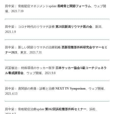
田中栄： 骨粗鬆症マネジメントupdate
長崎骨と関節フォーラム
、ウェブ開
催、2021.7.19
田中栄： コロナ時代のリウマチ診療
第28回新潟リウマチ医の会
、新潟、
2021.1.9
田中栄： 新しい関節リウマチの治療戦略
西新宿整形外科研究会サマーセミ
ナー2021
、東京、2021.7.31
武冨修治： 特殊環境のサッカー医学
日本サッカー協会A級コーチジェネラ
ル養成講習会
、ウェブ開催、2021.9.8
田中栄： 肩関節の疼痛：診断と治療
NEXT TV Symposium
、ウェブ開催、
2021.4.13
田中栄： 骨粗鬆症治療update
第162回浜松整形外科セミナー
、浜松、