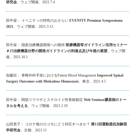
研究会
、ウェブ開催、2021.7.4
田中栄： イベニティの特性のおさらい
EVENITY Premium Symposiumu
2021
、ウェブ開催、2021.3.13
田中栄： 国産治療機器開発への期待
医療機器等ガイドライン活用セミナー
＃25治療機器分野の開発ガイドラインの到達点及び今後の展望
、ウェブ開
催、2021.10.1
加藤壯： 脊椎外科手術におけるPatient Blood Management
Improved Spinal
Surgery Outcomes with Meticulous Hemostasis
、東京、2021.4.5
田中栄： 関節リウマチとステロイド性骨粗鬆症
Web Seminar膠原病のトー
タルを考える
、ウェブ開催、2021.2.19
山田恵子： コロナ後のロコモにどう対応すべきか？
第11回運動器抗加齢医
学研究会
、京都、2021.11