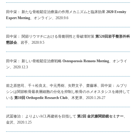
田中栄： 新たな骨粗鬆症治療薬の作用メカニズムと臨床効果
2020 Evenity
Expert Meeting
、オンライン、2020.9.6
田中栄： 関節リウマチにおける骨脆弱性と骨破壊対策
第520回岩手整形外科
懇談会
、岩手、2020.9.5
田中栄： 新しい骨粗鬆症治療戦略
Osteoporosis Remoto Meeting
、オンライ
ン、2020.12.3
前之原悠司、千々松良太、中元秀樹、矢野文子、齋藤琢、田中栄： ルブリ
シンは関節軟骨最表層細胞の分化を抑制し軟骨のホメオスタシスを維持して
いる
第10回 Orthopedic Research Club
、木更津、2020.1.26-27
武冨修治： よりよいACL再建術を目指して
第2回 金沢膝関節鏡セミナー
、
金沢、2020.1.25