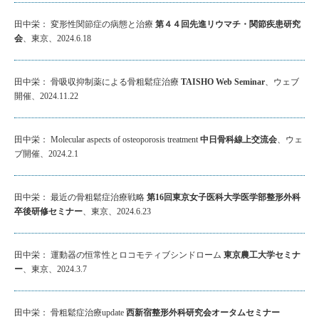
田中栄： 変形性関節症の病態と治療
第４４回先進リウマチ・関節疾患研究
会
、東京、2024.6.18
田中栄： 骨吸収抑制薬による骨粗鬆症治療
TAISHO Web Seminar
、ウェブ
開催、2024.11.22
田中栄： Molecular aspects of osteoporosis treatment
中日骨科線上交流会
、ウェ
ブ開催、2024.2.1
田中栄： 最近の骨粗鬆症治療戦略
第16回東京女子医科大学医学部整形外科
卒後研修セミナー
、東京、2024.6.23
田中栄： 運動器の恒常性とロコモティブシンドローム
東京農工大学セミナ
ー
、東京、2024.3.7
田中栄： 骨粗鬆症治療update
西新宿整形外科研究会オータムセミナー