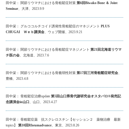
田中栄： 関節リウマチにおける骨粗鬆症対策
第6回Biwako Bone ＆ Joint
Seminar
、大津、2023.9.9
田中栄： グルココルチコイド誘発性骨粗鬆症のマネジメント
PLUS
CHUGAI Ｗｅｂ講演会
、ウェブ開催、2023.9.21
田中栄： 関節リウマチにおける骨粗鬆症マネジメント
第21回北海道リウマ
チ医の会
、北海道、2023.7.6
田中栄： 関節リウマチにおける骨脆弱性対策
第17回三河骨粗鬆症研究会
、
豊橋、2023.4.8
田中栄： 骨粗鬆症治療update
第5回山口県骨代謝研究会オスタバロ®発売記
念講演会in山口
、山口、2023.4.27
田中栄： 骨粗鬆症薬 抗スクレロスチン【セッション２ 薬物治療 最新
topics】
第10回Rheumadvance
、東京、2023.8.26