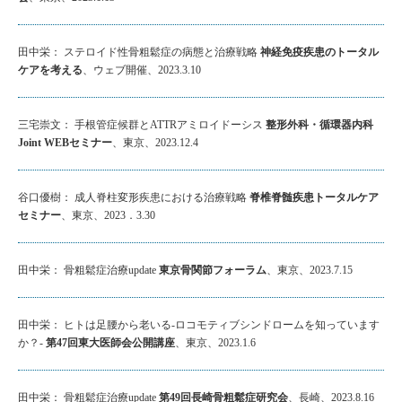
田中栄： ステロイド性骨粗鬆症の病態と治療戦略
神経免疫疾患のトータル
ケアを考える
、ウェブ開催、2023.3.10
三宅崇文： 手根管症候群とATTRアミロイドーシス
整形外科・循環器内科
Joint WEBセミナー
、東京、2023.12.4
谷口優樹： 成人脊柱変形疾患における治療戦略
脊椎脊髄疾患トータルケア
セミナー
、東京、2023．3.30
田中栄： 骨粗鬆症治療update
東京骨関節フォーラム
、東京、2023.7.15
田中栄： ヒトは足腰から老いる-ロコモティブシンドロームを知っています
か？-
第47回東大医師会公開講座
、東京、2023.1.6
田中栄： 骨粗鬆症治療update
第49回長崎骨粗鬆症研究会
、長崎、2023.8.16