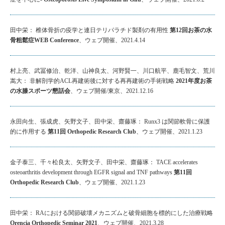
田中栄： 椎体骨折の疫学と連日テリパラチド製剤の有用性
第12回お茶の水
骨粗鬆症WEB Conference
、ウェブ開催、2021.4.14
村上亮、武冨修治、乾洋、山神良太、河野賢一、川口航平、鹿毛智文、荒川
嵩大： 非解剖学的ACL再建術後に対する再再建術の手術戦略
2021年度お茶
の水膝スポーツ懇話会
、ウェブ開催/東京、2021.12.16
永田向生、張成虎、矢野文子、田中栄、齋藤琢： Runx3 は関節軟骨に保護
的に作用する
第11回 Orthopedic Research Club
、ウェブ開催、2021.1.23
金子泰三、千々松良太、矢野文子、田中栄、齋藤琢： TACE accelerates
osteoarthritis development through EGFR signal and TNF pathways
第11回
Orthopedic Research Club
、ウェブ開催、2021.1.23
田中栄： RAにおける関節破壊メカニズムと破骨細胞を標的にした治療戦略
Orencia Orthopedic Seminar 2021
、ウェブ開催、2021.3.28