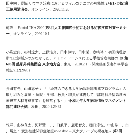
田中栄： 関節リウマチ治療におけるフィルゴチニブの可能性
ジセレカ錠 適
正使用講演会
、オンライン、2020.11.26
乾洋： Painful TKA 2020
第3回人工膝関節手術における術後疼痛対策セミナ
ー
、オンライン、2020.10.1
小嶌宏典、杉村遼太、上原浩介、田中伸弥、田中栄、森崎裕： 初回病理診
断では診断がつかなかった、アミロイドーシスによる手根管症候群の1例
第
696回 整形外科集団会 東京地方会
、東京、2020.2.1 （関東整形災害外科学会
雑誌51(2)2020）
井田有亮、山田恵子： 「『経営のできる大学病院幹部養成プログラム』の
取り組みと展望 ～病院・学部、教員・職員が連携して『課題解決型高度医
療経営人材育成事業』を経営する～」
令和元年大学病院情報マネジメント
部門連絡会議
、秋田、2020.1.29-31
乾洋、山神良太、河野賢一、川口航平、鹿毛智文、樋口淳也、中山修一、白
川展之： 変形性膝関節症治療up to date ～東大グループの現在地～
第6回