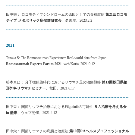
田中栄： ロコモティブシンドロームの原因としての骨粗鬆症
第21回ロコモ
ティブ-メタボリック症候群研究会
、名古屋、2023.2.2
2021
Tanaka S: The Romosozumab Experience: Real-world data from Japan.
Romosozumab Experts Forum 2021
. web/Koria, 2021.9.12
松本卓巳： 分子標的薬時代におけるリウマチ足の治療戦略
第13回秋田県整
形外科リウマチセミナー
、秋田、2021.6.17
田中栄： 関節リウマチ治療におけるFilgotinibの可能性
ＲＡ治療を考える会
in 墨東
、ウェブ開催、2021.4.12
田中栄： 関節リウマチの病態と治療法
第10回RAヘルスプロフェッショナル