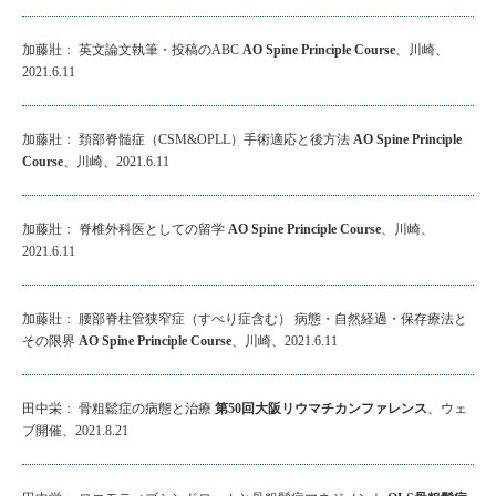
加藤壯： 英文論文執筆・投稿のABC
AO Spine Principle Course
、川崎、
2021.6.11
加藤壯： 頚部脊髄症（CSM&OPLL）手術適応と後方法
AO Spine Principle
Course
、川崎、2021.6.11
加藤壯： 脊椎外科医としての留学
AO Spine Principle Course
、川崎、
2021.6.11
加藤壯： 腰部脊柱管狭窄症（すべり症含む） 病態・自然経過・保存療法と
その限界
AO Spine Principle Course
、川崎、2021.6.11
田中栄： 骨粗鬆症の病態と治療
第50回大阪リウマチカンファレンス
、ウェ
ブ開催、2021.8.21