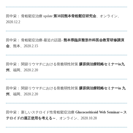
田中栄： 骨粗鬆症治療 update
第38回熊本骨粗鬆症研究会
、オンライン、
2020.12.2
田中栄： 骨粗鬆症治療-最近の話題-
熊本県臨床整形外科医会教育研修講演
会
、熊本、2020.2.15
田中栄： 関節リウマチにおける骨脆弱性対策
膠原病治療戦略セミナーin九
州
、福岡、2020.2.20
田中栄： 関節リウマチにおける骨脆弱性対策
膠原病治療戦略セミナーin 九
州
、福岡、2020.2.20
田中栄： 新しいステロイド性骨粗鬆症治療
Glucocoriticoid Web Seminar～ス
テロイドの適正使用を考える～
、オンライン、2020.10.28