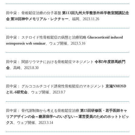
田中栄： 骨粗鬆症治療の分子基盤
第113回九州大学整形外科学教室開講記念
会 第50回神中メモリアル・レクチャー
、福岡、2023.11.26
田中栄： ステロイド性骨粗鬆症の病態と治療戦略
Glucocorticoid induced
osteoporosis web seminar
、ウェブ開催、2023.5.16
田中栄： 関節リウマチにおける骨粗鬆症マネジメント
令和5年度群馬鉄門
会
、高崎、2023.8.30
田中栄： グルココルチコイド誘発性骨粗鬆症のマネジメント
京滋NMOSD
とIL‐6研究会
、ウェブ開催、2023.9.7
田中栄： 骨代謝制御から考える骨粗鬆症治療
第15回研修医・若手医師キャ
リアデザインの会～糖尿病学へのいざない～運営委員のためのホットトピッ
クス
、ウェブ開催、2023.3.14