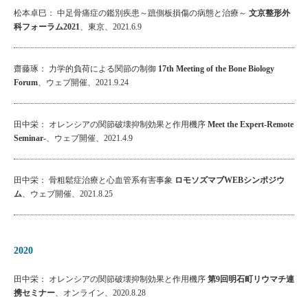
松本卓巳： 中足骨痛症の鑑別疾患～蹠側板損傷の病態と治療～
文京整形外
科フォーラム2021
、東京、2021.6.9
齋藤琢： 力学的負荷による関節の制御
17th Meeting of the Bone Biology
Forum
、ウェブ開催、2021.9.24
田中栄： オレンシアの関節破壊抑制効果と作用機序
Meet the Expert-Remote
Seminar-
、ウェブ開催、2021.4.9
田中栄： 骨粗鬆症治療と心血管系有害事象
ロモソズマブWEBシンポジウ
ム
、ウェブ開催、2021.8.25
2020
田中栄： オレンシアの関節破壊抑制効果と作用機序
第9回明石町リウマチ連
携セミナー
、オンライン、2020.8.28