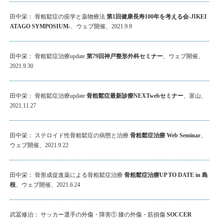
田中栄： 骨粗鬆症の疫学と薬物療法
第1回健康長寿100年を考える会-JIKEI
ATAGO SYMPOSIUM-
、ウェブ開催、2021.9.9
田中栄： 骨粗鬆症治療update
第79回神戸整形外科セミナー
、ウェブ開催、
2021.9.30
田中栄： 骨粗鬆症治療update
骨粗鬆症最新診療NEXTwebセミナー
、富山、
2021.11.27
田中栄： ステロイド性骨粗鬆症の病態と治療
骨粗鬆症治療 Web Seminar
、
ウェブ開催、2021.9.22
田中栄： 骨形成促進薬による骨粗鬆症治療
骨粗鬆症治療UP TO DATE in 島
根
、ウェブ開催、2021.6.24
武冨修治： サッカー選手の外傷・障害① 膝の外傷・筋損傷
SOCCER