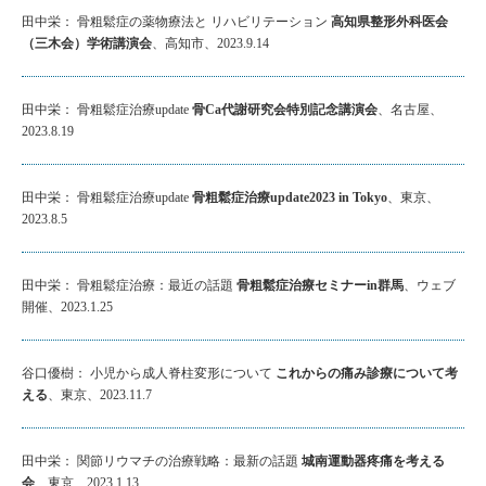
田中栄： 骨粗鬆症の薬物療法と リハビリテーション
高知県整形外科医会
（三木会）学術講演会
、高知市、2023.9.14
田中栄： 骨粗鬆症治療update
骨Ca代謝研究会特別記念講演会
、名古屋、
2023.8.19
田中栄： 骨粗鬆症治療update
骨粗鬆症治療update2023 in Tokyo
、東京、
2023.8.5
田中栄： 骨粗鬆症治療：最近の話題
骨粗鬆症治療セミナーin群馬
、ウェブ
開催、2023.1.25
谷口優樹： 小児から成人脊柱変形について
これからの痛み診療について考
える
、東京、2023.11.7
田中栄： 関節リウマチの治療戦略：最新の話題
城南運動器疼痛を考える
会
、東京、2023.1.13