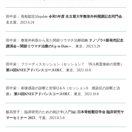
田中栄： 骨粗鬆症治update
令和5年度 名古屋大学整形外科開講記念同門会
、
名古屋、2023.6.24
田中栄： 整形外科医から見た関節リウマチ治療戦略
ナノゾラ®新発売記念
講演会～関節リウマチ治療のUp to Date～
、東京、2023.3.29
田中栄： フリーディスカッション（セッション７ TKA再置換術の実際）
第14回KNEEアドバンスコースOEC
、東京、2023.10.8
田中栄： 術後感染の診断と対策Q＆A（セッション6 感染症の診断と治
療）
第14回KNEEアドバンスコースOEC
、東京、2023.10.8
飯高世子： 臨床研究のための統計学(入門編)
⽇本⾻粗鬆症学会 臨床研究サ
マーセミナー 2023
、千葉、2023.8.5-6