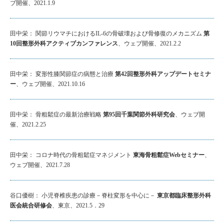
ブ開催、2021.1.9
田中栄： 関節リウマチにおけるIL-6の骨破壊および骨修復のメカニズム
第
10回整形外科アクティブカンファレンス
、ウェブ開催、2021.2.2
田中栄： 変形性膝関節症の病態と治療
第42回整形外科アップデートセミナ
ー
、ウェブ開催、2021.10.16
田中栄： 骨粗鬆症の最新治療戦略
第95回千葉関節外科研究会
、ウェブ開
催、2021.2.25
田中栄： コロナ時代の骨粗鬆症マネジメント
東海骨粗鬆症Webセミナー
、
ウェブ開催、2021.7.28
谷口優樹： 小児脊椎疾患の診療－脊柱変形を中心に－
東京都臨床整形外科
医会統合研修会
、東京、2021.5．29