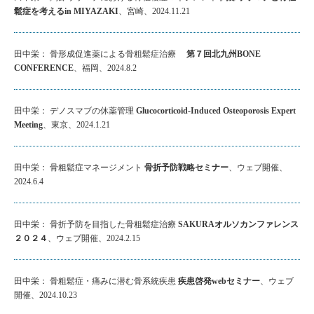
鬆症を考えるin MIYAZAKI
、宮崎、2024.11.21
田中栄： 骨形成促進薬による骨粗鬆症治療
第７回北九州BONE
CONFERENCE
、福岡、2024.8.2
田中栄： デノスマブの休薬管理
Glucocorticoid-Induced Osteoporosis Expert
Meeting
、東京、2024.1.21
田中栄： 骨粗鬆症マネージメント
骨折予防戦略セミナー
、ウェブ開催、
2024.6.4
田中栄： 骨折予防を目指した骨粗鬆症治療
SAKURAオルソカンファレンス
２０２４
、ウェブ開催、2024.2.15
田中栄： 骨粗鬆症・痛みに潜む骨系統疾患
疾患啓発webセミナー
、ウェブ
開催、2024.10.23