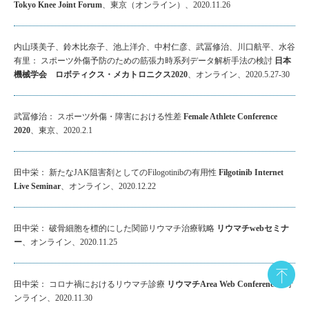
Tokyo Knee Joint Forum
、東京（オンライン）、2020.11.26
内山瑛美子、鈴木比奈子、池上洋介、中村仁彦、武冨修治、川口航平、水谷
有里： スポーツ外傷予防のための筋張力時系列データ解析手法の検討
日本
機械学会 ロボティクス・メカトロニクス2020
、オンライン、2020.5.27-30
武冨修治： スポーツ外傷・障害における性差
Female Athlete Conference
2020
、東京、2020.2.1
田中栄： 新たなJAK阻害剤としてのFilogotinibの有用性
Filgotinib Internet
Live Seminar
、オンライン、2020.12.22
田中栄： 破骨細胞を標的にした関節リウマチ治療戦略
リウマチwebセミナ
ー
、オンライン、2020.11.25
田中栄： コロナ禍におけるリウマチ診療
リウマチArea Web Conference
、オ
ンライン、2020.11.30