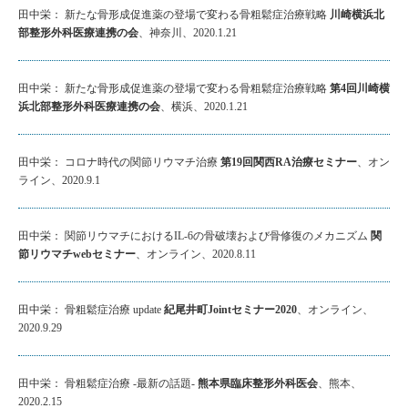
田中栄： 新たな骨形成促進薬の登場で変わる骨粗鬆症治療戦略
川崎横浜北
部整形外科医療連携の会
、神奈川、2020.1.21
田中栄： 新たな骨形成促進薬の登場で変わる骨粗鬆症治療戦略
第4回川崎横
浜北部整形外科医療連携の会
、横浜、2020.1.21
田中栄： コロナ時代の関節リウマチ治療
第19回関西RA治療セミナー
、オン
ライン、2020.9.1
田中栄： 関節リウマチにおけるIL-6の骨破壊および骨修復のメカニズム
関
節リウマチwebセミナー
、オンライン、2020.8.11
田中栄： 骨粗鬆症治療 update
紀尾井町Jointセミナー2020
、オンライン、
2020.9.29
田中栄： 骨粗鬆症治療 -最新の話題-
熊本県臨床整形外科医会
、熊本、
2020.2.15