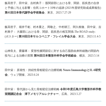
飯高世子、田中栄、吉村典子： 股関節部における骨、関節、筋疾患の合併
と予後に与える影響：住民コホート10年の追跡 (2021年度研究助成成果報告)
第41回日本骨代謝学会学術集会
、東京、2023.7.27-29
飯高世子、堀井千彬、村木重之、岡敬之、中村耕三、阿久根徹、田中栄、吉
村典子： 大腿部における骨、関節、筋疾患の相互関係-The ROAD study-
(ポスター)
第10回日本サルコペニア・フレイル学会大会
、東京、2023.11.4-5
山神良太、齋藤琢： 変形性膝関節症に対する自己脂肪由来幹細胞の関節内
投与による治療の実際
第96回日本整形外科学会学術総会
、横浜、2023.5.14
田中栄： 原発性・持続性骨粗鬆症の治療戦略
Neuro ImmunologyとIL-6研究
会
、ウェブ開催、2023.6.24
田中栄： 骨代謝から見た骨粗鬆症治療戦略
令和5年度広島大学整形外科学教
室開講記念会 津下メモリアルレクチャー
、広島、2023.5.27