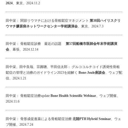
2024
、東京、2024.11.2
田中栄： 関節リウマチにおける骨粗鬆症マネジメント
第38回ハイリスクリ
ウマチ膠原病ネットワークセンター学術講演会
、東京、2024.7.3
田中栄： 骨粗鬆症診療 最近の話題
第57回船橋市医師会年末学術講演
会
、幕張、2024.12.14
田中栄、田中良哉、宗圓聰、平田信太郎： グルココルチコイド誘発性骨粗
鬆症の管理と治療のガイドライン2023を紐解く
Bone-Joule座談会
、ウェブ配
信、2024.1.21
田中栄： 骨粗鬆症治療update
Bone Health Scientific Webinar
、ウェブ開催、
2024.11.6
田中栄： 骨形成促進薬による骨粗鬆症治療
北陸PTH Hybrid Seminar
、ウェ
ブ開催、2024.7.24