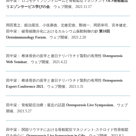
田中栄： ロコモティブシンドロームと骨粗鬆症マネジメント
OLS骨粗鬆症
リエゾンサービス学びの会
、ウェブ開催、2021.11.17
岡田寛之、鍛治屋浩、小俣康徳、北條宏徳、鄭雄一、岡部幸司、宮本健史、
田中栄： 破骨細胞分化におけるカルシウム振動制御の妙
第18回
Osteoimmunology Forum
、ウェブ開催、2021.2.20
田中栄： 椎体骨折の疫学と連日テリパラチド製剤の有用性
Osteoporosis
Web Seminar
、ウェブ開催、2021.4.22
田中栄： 椎体骨折の疫学と連日テリパラチド製剤の有用性
Osteoporosis
Expert Conference 2021
、ウェブ開催、2021.1.31
田中栄： 骨粗鬆症治療：最近の話題
Osteoporosis Live Symposium
、ウェブ
開催、2021.5.27
田中栄： 関節リウマチにおける骨粗鬆症マネジメント-ステロイド性骨粗鬆
症を中心に-
Osteoporosis Live Symposium in Gifu
、ウェブ開催、2021.8.2