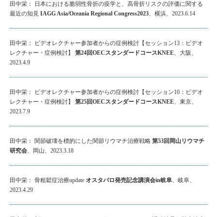
田中栄： 日本における脆弱性骨折の疫学と、高骨折リスクの評価に関する
最近の知見
IAGG Asia/Oceania Regional Congress2023
、横浜、2023.6.14
田中栄： ビデオレクチャー参加者からの症例検討【セッション13：ビデオ
レクチャー・症例検討】
第24回OECスタンダードコースKNEE
、大阪、
2023.4.9
田中栄： ビデオレクチャー参加者からの症例検討【セッション10：ビデオ
レクチャー・症例検討】
第25回OECスタンダードコースKNEE
、東京、
2023.7.9
田中栄： 関節破壊を標的にした関節リウマチ治療戦略
第53回岡山リウマチ
研究会
、岡山、2023.3.18
田中栄： 骨粗鬆症治療update
オスタバロ発売記念講演会in岐阜
、岐阜、
2023.4.29