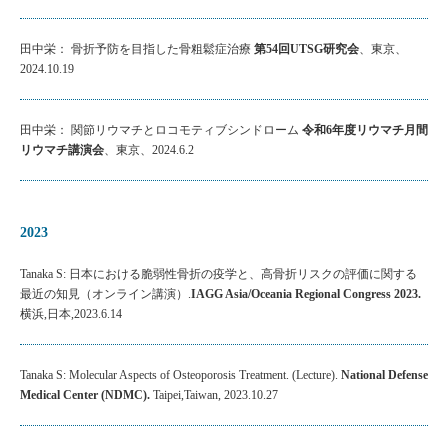
田中栄： 骨折予防を目指した骨粗鬆症治療
第54回UTSG研究会
、東京、
2024.10.19
田中栄： 関節リウマチとロコモティブシンドローム
令和6年度リウマチ月間
リウマチ講演会
、東京、2024.6.2
2023
Tanaka S: 日本における脆弱性骨折の疫学と、高骨折リスクの評価に関する
最近の知見（オンライン講演）.
IAGG Asia/Oceania Regional Congress 2023.
横浜,日本,2023.6.14
Tanaka S: Molecular Aspects of Osteoporosis Treatment. (Lecture).
National Defense
Medical Center (NDMC).
Taipei,Taiwan, 2023.10.27