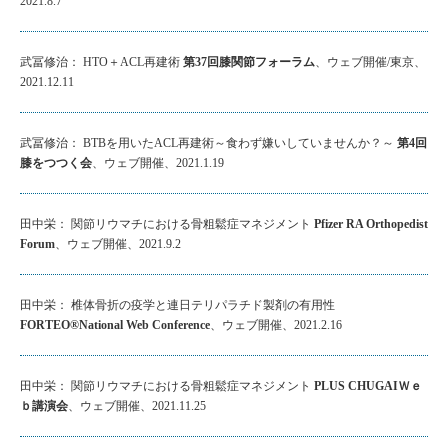
2021.8.7
武冨修治： HTO＋ACL再建術
第37回膝関節フォーラム
、ウェブ開催/東京、
2021.12.11
武冨修治： BTBを用いたACL再建術～食わず嫌いしていませんか？～
第4回
膝をつつく会
、ウェブ開催、2021.1.19
田中栄： 関節リウマチにおける骨粗鬆症マネジメント
Pfizer RA Orthopedist
Forum
、ウェブ開催、2021.9.2
田中栄： 椎体骨折の疫学と連日テリパラチド製剤の有用性
FORTEO®National Web Conference
、ウェブ開催、2021.2.16
田中栄： 関節リウマチにおける骨粗鬆症マネジメント
PLUS CHUGAIＷｅ
ｂ講演会
、ウェブ開催、2021.11.25