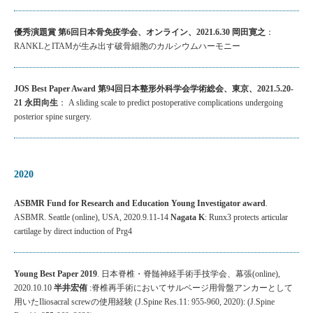
優秀演題賞 第6回日本骨免疫学会、オンライン、2021.6.30 岡田寛之
：
RANKLとITAMが生み出す破骨細胞のカルシウムハーモニー
JOS Best Paper Award 第94回日本整形外科学会学術総会、東京、2021.5.20-
21 永田向生
： A sliding scale to predict postoperative complications undergoing
posterior spine surgery.
2020
ASBMR Fund for Research and Education Young Investigator award
.
ASBMR. Seattle (online), USA, 2020.9.11-14
Nagata K
: Runx3 protects articular
cartilage by direct induction of Prg4
Young Best Paper 2019
. 日本脊椎・脊髄神経手術手技学会、幕張(online),
2020.10.10
半井宏侑
:脊椎再手術においてサルベージ用骨盤アンカーとして
用いたIliosacral screwの使用経験 (J.Spine Res.11: 955-960, 2020): (J.Spine