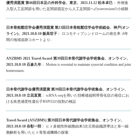
優秀演題賞 第46回日本足の外科学会、東京、2021.11.12 松本卓巳
： 外側進
入型人工足関節を用いた足関節固定から人工足関節へのconversionの小経験
日本骨粗鬆症学会優秀演題賞 第23回日本骨粗鬆症学会学術総会、神戸(オン
ライン)、2021.10.8-10 飯高世子
： ロコモティブシンドロームの発生率 -6年
間の地域追跡コホートより-
ANZBMS 2021 Travel Award 第39回日本骨代謝学会学術集会、オンライン、
2021.10.8-10 石倉久年
： Motion is essential to maintain synovial condition and joint
homeostasis.
日本骨代謝学会優秀演題賞 第39回日本骨代謝学会学術集会、オンライン、
2021.10.8-10 立花直寛
： scRNA-seqを用いた頚椎後縦靭帯骨化症の発症にお
ける疾患感受性遺伝子RSPO2の役割の検証
Travel Award (ANZBMS) 第39回日本骨代謝学会学術集会、オンライン、
2021.10.8-10 谷彰一郎
： ヒト多能性幹細胞由来3次元骨組織誘導法と単一細
胞解析を用いたヒト骨形成機構の探索