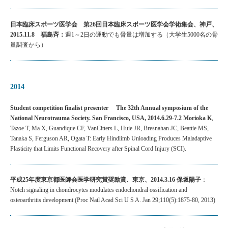
日本臨床スポーツ医学会 第26回日本臨床スポーツ医学会学術集会、神戸、
2015.11.8 福島斉：
週1～2日の運動でも骨量は増加する（大学生5000名の骨
量調査から）
2014
Student competition finalist presenter
The 32th Annual symposium of the
National Neurotrauma Society. San Francisco, USA, 2014.6.29-7.2
Morioka K
,
Tazoe T, Ma X, Guandique CF, VanCitters L, Huie JR, Bresnahan JC, Beattie MS,
Tanaka S, Ferguson AR, Ogata T: Early Hindlimb Unloading Produces Maladaptive
Plasticity that Limits Functional Recovery after Spinal Cord Injury (SCI).
平成25年度東京都医師会医学研究賞奨励賞、東京、2014.3.16
保坂陽子
：
Notch signaling in chondrocytes modulates endochondral ossification and
osteoarthritis development (Proc Natl Acad Sci U S A. Jan 29;110(5):1875-80, 2013)