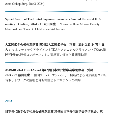
Acad Orthop Surg. Dec 3. 2024)
Special Award of The United Japanese researchers Around the world UJA
meeting、On-line、2024.5.11 永田向生
： Normative Bone Mineral Density
Measured on CT scan in Children and Adolescents.
人工関節学会優秀演題賞 第54回人工関節学会、京都、2024.2.23-24 荒川嵩
大
： キネマティックアライメントTKAとメカニカルアライメントTKAの階
段昇段時の脛骨コンポーネントの冠状面の傾きと膝関節動態
ASBMR 2024 Travel Award 第42回日本骨代謝学会学術集会、沖縄、
2024.7.23 藤田進世
： 種間スーパーエンハンサー解析による骨芽細胞コア転
写ネットワークの解明と骨粗鬆症ヒトバリアントの関与
2023
日本骨代謝学会学術集会優秀演題賞 第41回日本骨代謝学会学術集会、東