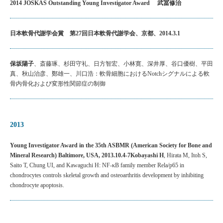
2014 JOSKAS Outstanding Young Investigator Award
武冨修治
日本軟骨代謝学会賞 第27回日本軟骨代謝学会、京都、2014.3.1
保坂陽子
、斎藤琢、杉田守礼、日方智宏、小林寛、深井厚、谷口優樹、平田
真、秋山治彦、鄭雄一、川口浩：軟骨細胞におけるNotchシグナルによる軟
骨内骨化および変形性関節症の制御
2013
Young Investigator Award in the 35th ASBMR (American Society for Bone and
Mineral Research)
Baltimore, USA, 2013.
10.4-7
Kobayashi H
, Hirata M, Itoh S,
Saito T, Chung UI, and Kawaguchi H: NF-κB family member Rela/p65 in
chondrocytes controls skeletal growth and osteoarthritis development by inhibiting
chondrocyte apoptosis.