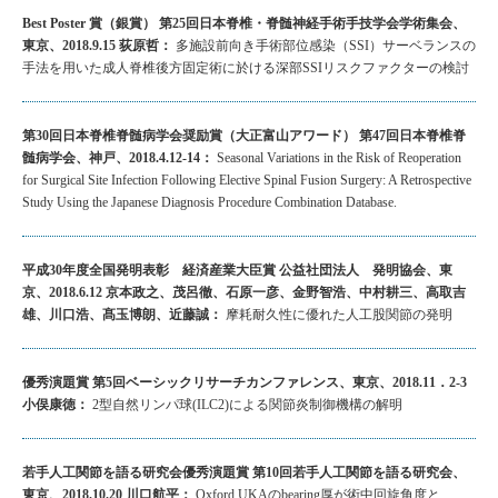
Best Poster 賞（銀賞） 第25回日本脊椎・脊髄神経手術手技学会学術集会、
東京、2018.9.15 荻原哲：
多施設前向き手術部位感染（SSI）サーベランスの
手法を用いた成人脊椎後方固定術に於ける深部SSIリスクファクターの検討
第30回日本脊椎脊髄病学会奨励賞（大正富山アワード） 第47回日本脊椎脊
髄病学会、神戸、2018.4.12-14：
Seasonal Variations in the Risk of Reoperation
for Surgical Site Infection Following Elective Spinal Fusion Surgery: A Retrospective
Study Using the Japanese Diagnosis Procedure Combination Database.
平成30年度全国発明表彰 経済産業大臣賞 公益社団法人 発明協会、東
京、2018.6.12 京本政之、茂呂徹、石原一彦、金野智浩、中村耕三、高取吉
雄、川口浩、髙玉博朗、近藤誠：
摩耗耐久性に優れた人工股関節の発明
優秀演題賞 第5回ベーシックリサーチカンファレンス、東京、2018.11．2-3
小俣康徳：
2型自然リンパ球(ILC2)による関節炎制御機構の解明
若手人工関節を語る研究会優秀演題賞 第10回若手人工関節を語る研究会、
東京、2018.10.20 川口航平：
Oxford UKAのbearing厚が術中回旋角度と