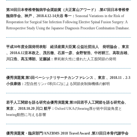
第30回日本脊椎脊髄病学会奨励賞（大正富山アワード） .第47回日本脊椎脊
髄病学会、神戸 、2018.4.12-14大谷 隼一：
Seasonal Variations in the Risk of
Reoperation for Surgical Site Infection Following Elective Spinal Fusion Surgery: A
Retrospective Study Using the Japanese Diagnosis Procedure Combination Database.
平成30年度全国発明表彰 経済産業大臣賞.公益社団法人 発明協会 、東京
、2018.6.12京本政之、茂呂徹、石原一彦、金野智浩、中村耕三、高取吉雄、
川口浩、髙玉博朗、近藤誠：
摩耗耐久性に優れた人工股関節の発明
優秀演題賞.第5回ベーシックリサーチカンファレンス 、東京 、2018.11．2-3
小俣康徳：
2型自然リンパ球(ILC2)による関節炎制御機構の解明
若手人工関節を語る研究会優秀演題賞.第10回若手人工関節を語る研究会、
東京 、2018.10.20 川口 航平：
Oxford UKAのbearing厚が術中回旋角度と
bearing動態に与える影響
優秀演題賞・臨床部門/ANZBMS 2018 Travel Award .第33回日本骨代謝学会