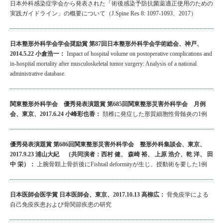
日本外科感染症学会から発表された「術後感染予防抗菌薬適正使用のための
実践ガイドライン」の概要について（J.Spine Res 8: 1097-1093、2017）
日本整形外科学会学会奨励賞 第87回日本整形外科学会学術総会、神戸、
2014.5.22 小倉浩一：
Impact of hospital volume on postoperative complications and
in-hospital mortality after musculoskeletal tumor surgery: Analysis of a national
administrative database.
関東整形外科学会 優秀発表演題賞 第685回関東整形災害外科学会 月例
会、東京、2017.6.24 小峰彩也香：
頚椎に発症した形質細胞性骨髄炎の1例
優秀発表演題賞 第686回関東整形災害外科学会 整形外科集談会、東京、
2017.9.23 浦山大紀 （共同演者：西村 健、 森崎 裕、 上原 浩介、乾 洋、 田
中 栄）：
上腕骨顆上骨折後にFishtail deformityが生じ、授動術を要した1例
日本医師会医学賞 日本医師会、東京、2017.10.13 高柳広：
骨免疫学による
自己免疫疾患および骨関節疾患の研究