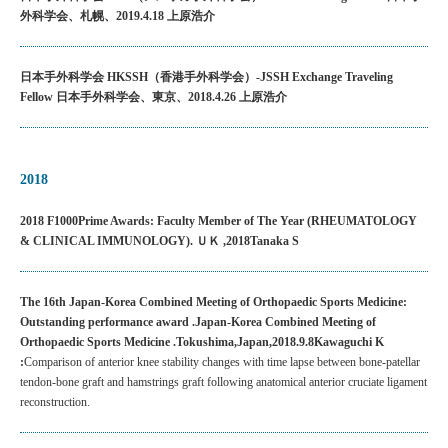
外科学会、札幌、2019.4.18 上原浩介
日本手外科学会 HKSSH（香港手外科学会）-JSSH Exchange Traveling
Fellow 日本手外科学会、東京、2018.4.26 上原浩介
2018
2018 F1000Prime Awards: Faculty Member of The Year (RHEUMATOLOGY
& CLINICAL IMMUNOLOGY). ＵＫ ,2018Tanaka S
The 16th Japan-Korea Combined Meeting of Orthopaedic Sports Medicine:
Outstanding performance award .Japan-Korea Combined Meeting of
Orthopaedic Sports Medicine .Tokushima,Japan,2018.9.8Kawaguchi K
:
Comparison of anterior knee stability changes with time lapse between bone-patellar
tendon-bone graft and hamstrings graft following anatomical anterior cruciate ligament
reconstruction.