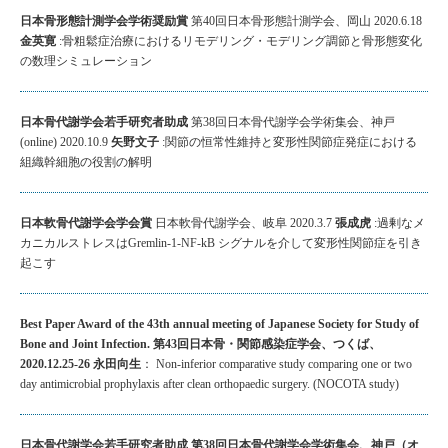
日本骨形態計測学会学術奨励賞
第40回日本骨形態計測学会、岡山 2020.6.18
金英寛
:骨粗鬆症治療におけるリモデリング・モデリング調節と骨形態変化
の数理シミュレーション
日本骨代謝学会若手研究者助成
第38回日本骨代謝学会学術集会、神戸
(online) 2020.10.9
矢野文子
:関節の恒常性維持と変形性関節症発症における
組織幹細胞の役割の解明
日本軟骨代謝学会学会賞
日本軟骨代謝学会、岐阜 2020.3.7
張成虎
:過剰なメ
カニカルストレスはGremlin-1-NF-kB シグナルを介して変形性関節症を引き
起こす
Best Paper Award of the 43th annual meeting of Japanese Society for Study of
Bone and Joint Infection. 第43回日本骨・関節感染症学会、つくば、
2020.12.25-26 永田向生
： Non-inferior comparative study comparing one or two
day antimicrobial prophylaxis after clean orthopaedic surgery. (NOCOTA study)
日本骨代謝学会若手研究者助成 第38回日本骨代謝学会学術集会、神戸（オ