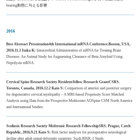
bearing動態に与える影響
2016
Best Abstract Presentation4th International mRNA Conference.Boston, USA,
2016.11.2 Itaka K:
Intracerebral Administration of mRNA for Treating Brain
Diseases: An Animal Study for Augmenting Clearance of Beta-Amyloid Using
Neprilysin mRNA.
Cervical Spine Research Society Resident/fellow Research GrantCSRS.
Toronto, Canada, 2016.12.2 Kato S:
Comparison of anterior and posterior surgery
for degenerative cervical myelopathy – A MRI-based Propensity Score Matched
Analysis using Data from the Prospective Multicenter AOSpine CSM North America
and International Studies.
Scoliosis Research Society Medtronic Research FellowshipSRS. Prague, Czech
Republic, 2016.9.21 Kato S:
Risk factor analyses for postoperative neurological
decline after adult spinal deformity surgeries: Scoli-RISK-1 Study.