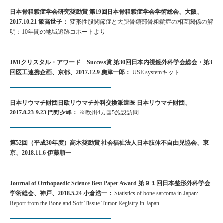
日本骨粗鬆症学会研究奨励賞 第19回日本骨粗鬆症学会学術総会、大阪、
2017.10.21 飯高世子：
変形性股関節症と大腿骨頚部骨粗鬆症の相互関係の解
明：10年間の地域追跡コホートより
JMIクリスタル・アワード Success賞 第30回日本内視鏡外科学会総会・第3
回医工連携企画、京都、2017.12.9 奧津一郎：
USE systemキット
日本リウマチ財団日欧リウマチ外科交換派遣医 日本リウマチ財団、
2017.8.23-9.23 門野夕峰：
※欧州4カ国5施設訪問
第52回（平成30年度）高木奨励賞 社会福祉法人日本肢体不自由児協会、東
京、2018.11.6 伊藤順一
Journal of Orthopaedic Science Best Paper Award 第９１回日本整形外科学会
学術総会、神戸、2018.5.24 小倉浩一：
Statistics of bone sarcoma in Japan:
Report from the Bone and Soft Tissue Tumor Registry in Japan