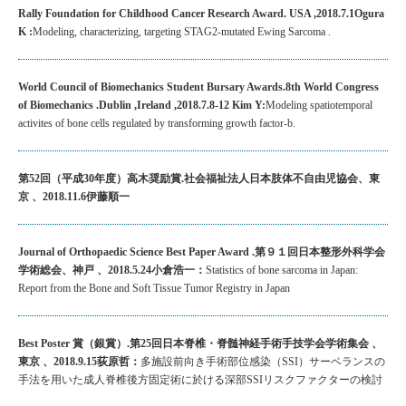
Rally Foundation for Childhood Cancer Research Award. USA ,2018.7.1Ogura
K :
Modeling, characterizing, targeting STAG2-mutated Ewing Sarcoma .
World Council of Biomechanics Student Bursary Awards.8th World Congress
of Biomechanics .Dublin ,Ireland ,2018.7.8-12 Kim Y:
Modeling spatiotemporal
activites of bone cells regulated by transforming growth factor-b.
第52回（平成30年度）高木奨励賞.社会福祉法人日本肢体不自由児協会、東
京 、2018.11.6伊藤順一
Journal of Orthopaedic Science Best Paper Award .第９１回日本整形外科学会
学術総会、神戸 、2018.5.24小倉浩一：
Statistics of bone sarcoma in Japan:
Report from the Bone and Soft Tissue Tumor Registry in Japan
Best Poster 賞（銀賞）.第25回日本脊椎・脊髄神経手術手技学会学術集会 、
東京 、2018.9.15荻原哲：
多施設前向き手術部位感染（SSI）サーベランスの
手法を用いた成人脊椎後方固定術に於ける深部SSIリスクファクターの検討