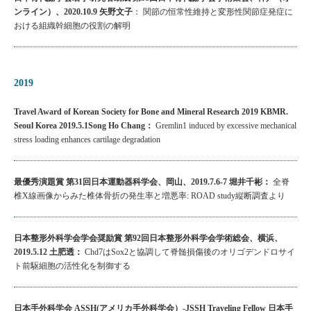
ンライン）、2020.10.9 矢野文子
： 関節の恒常性維持と変形性関節症発症に
おける組織幹細胞の役割の解明
2019
Travel Award of Korean Society for Bone and Mineral Research 2019 KBMR.
Seoul Korea 2019.5.1Song Ho Chang：
Gremlin1 induced by excessive mechanical
stress loading enhances cartilage degradation
最優秀演題賞 第31回日本運動器科学会、岡山、2019.7.6-7 堀井千彬：
全脊
椎X線画像からみた椎体骨折の発生率と増悪率: ROAD study縦断調査より
日本整形外科学会学会奨励賞 第92回日本整形外科学会学術総会、横浜、
2019.5.12 土肥透：
Chd7はSox2と協調して脊髄損傷後のオリゴデンドロサイ
ト前駆細胞の活性化を制御する
日本手外科学会 ASSH(アメリカ手外科学会）-JSSH Traveling Fellow 日本手