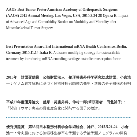
AAOS Best Tumor Poster American Academy of Orthopaedic Surgeons
(AAOS) 2015 Annual Meeting. Las Vegas, USA, 2015.3.24-28 Ogura K
: Impact
of Advanced Age and Comorbidity Burden on Morbidity and Mortality after
Musculoskeletal Tumor Surgery.
Best Presentation Award 3rd International mRNA Health Conference. Berlin,
Germany, 2015.11.14 Itaka K
: A disease-modifying strategy for osteoarthritis
treatment by introducing mRNA encoding cartilage-anabolic transcription factor
2015年 財団奨励賞 公益財団法人 整形災害外科学研究助成財団、小倉浩
一：
ゲノム異常解析に基づく難治性軟部肉腫の発生・進展の分子機構の解明
平成27年度優秀論文 整形・災害外科、仲村一郎(筆頭著者 田北裕子)：
「関節リウマチ患者の骨密度変化に関与する因子の検討」
優秀演題賞 第88回日本整形外科学会学術総会、神戸、2015.5.21-24 小倉
浩一：
骨肉腫における無転移生存率を予測する予後予測ノモグラムの開発