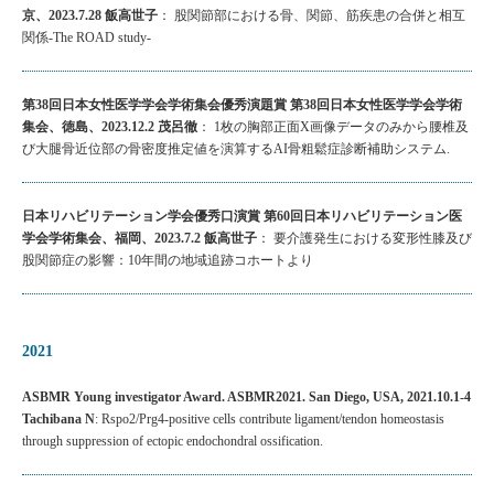
京、2023.7.28 飯高世子
： 股関節部における骨、関節、筋疾患の合併と相互
関係-The ROAD study-
第38回日本女性医学学会学術集会優秀演題賞 第38回日本女性医学学会学術
集会、徳島、2023.12.2 茂呂徹
： 1枚の胸部正面X画像データのみから腰椎及
び大腿骨近位部の骨密度推定値を演算するAI骨粗鬆症診断補助システム.
日本リハビリテーション学会優秀口演賞 第60回日本リハビリテーション医
学会学術集会、福岡、2023.7.2 飯高世子
： 要介護発生における変形性膝及び
股関節症の影響：10年間の地域追跡コホートより
2021
ASBMR Young investigator Award. ASBMR2021. San Diego, USA, 2021.10.1-4
Tachibana N
: Rspo2/Prg4-positive cells contribute ligament/tendon homeostasis
through suppression of ectopic endochondral ossification.