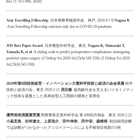
Res.11: 955-960, 2020)
Asia Travelling Fellowship
. 日本脊椎脊髄病学会、神戸, 2020.9.7-9
Nagata K
:Asia Travelling Fellowship selection only due to COVID-19 pandemic
JOS Best Paper Award
. 日本整形外科学会、東京,
Nagata K, Shinozaki T,
Yamada K, et al
:A sliding scale to predict postoperative complications undergoing
posterior spine surgery. (J Orthop Sci.2020 Jul;25(4):545-550): (J Orthop Sci.2020
Jul;25(4):545-550)
2020年第8回技術経営・イノベーション大賞科学技術と経済の会会長賞
科学
技術と経済の会、東京 2020.2.21
茂呂徹
:超高齢社会を支えるバイオミメティ
ック技術を基盤とした長寿命型人工関節の開発と実用化
優秀発表演題賞受賞
関東整形災害外科学会 第 696回月例会、東京 2020.2.22
小嶌宏典、杉村遼太、上原浩介、田中伸弥、田中栄、森崎裕
:初回病理診断
では診断がつかなかったアミロイドーシスによる手根管症候群の1例