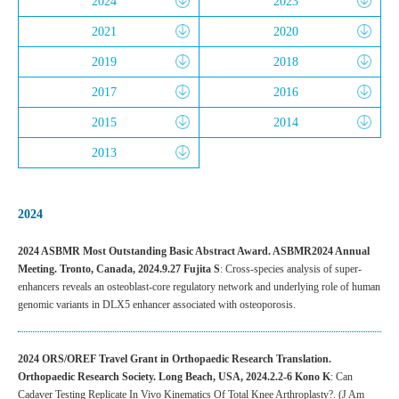
2024
2023
2021
2020
2019
2018
2017
2016
2015
2014
2013
2024
2024 ASBMR Most Outstanding Basic Abstract Award. ASBMR2024 Annual
Meeting. Tronto, Canada, 2024.9.27 Fujita S
: Cross-species analysis of super-
enhancers reveals an osteoblast-core regulatory network and underlying role of human
genomic variants in DLX5 enhancer associated with osteoporosis.
2024 ORS/OREF Travel Grant in Orthopaedic Research Translation.
Orthopaedic Research Society. Long Beach, USA, 2024.2.2-6 Kono K
: Can
Cadaver Testing Replicate In Vivo Kinematics Of Total Knee Arthroplasty?. (J Am