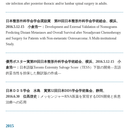
site infection after posterior thoracic and/or lumbar spinal surgery in adults.
日本整形外科学会学会奨励賞 第89回日本整形外科学会学術総会、横浜、
2016.5.12-15 小倉浩一：
Development and External Validation of Nomograms
Predicting Distant Metastases and Overall Survival after Neoadjuvant Chemotherapy
and Surgery for Patients with Non-metastatic Osteosarcoma: A Multi-institutional
Study.
優秀ポスター賞第89回日本整形外科学会学術総会、横浜、2016.5.12-15 小
倉浩一：
日本語版Toronto Extremity Salvage Score（TESS）下肢の開発―言語
的妥当性を担保した翻訳版の作成―
日本ＤＤＳ学会 水島 賞第32回日本DDS学会学術集会、静岡、
2016.6.30 位髙啓史：
メッセンジャーRNA医薬を実現するDDS開発と疾患
治療への応用
2015