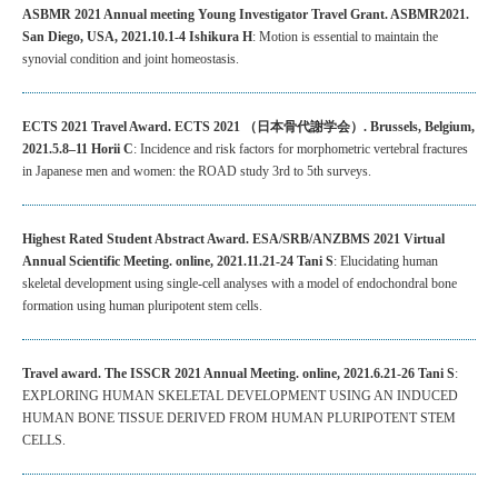
ASBMR 2021 Annual meeting Young Investigator Travel Grant. ASBMR2021.
San Diego, USA, 2021.10.1-4 Ishikura H
: Motion is essential to maintain the
synovial condition and joint homeostasis.
ECTS 2021 Travel Award. ECTS 2021 （日本骨代謝学会）. Brussels, Belgium,
2021.5.8–11 Horii C
: Incidence and risk factors for morphometric vertebral fractures
in Japanese men and women: the ROAD study 3rd to 5th surveys.
Highest Rated Student Abstract Award. ESA/SRB/ANZBMS 2021 Virtual
Annual Scientific Meeting. online, 2021.11.21-24 Tani S
: Elucidating human
skeletal development using single-cell analyses with a model of endochondral bone
formation using human pluripotent stem cells.
Travel award. The ISSCR 2021 Annual Meeting. online, 2021.6.21-26 Tani S
:
EXPLORING HUMAN SKELETAL DEVELOPMENT USING AN INDUCED
HUMAN BONE TISSUE DERIVED FROM HUMAN PLURIPOTENT STEM
CELLS.