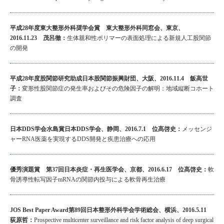
平成28年度東大整形外科奨学会賞 東大整形外科同窓会、東京、
2016.11.23 茂呂徹：
生体親和性ポリマーの表面処理による新規人工股関節
の開発
平成28年度股関節研究助成日本股関節振興財団、大阪、2016.11.4 飯高世
子：
変形性股関節症の発生率およびその危険因子の解明：地域縦断コホート
調査
日本DDS学会水島賞日本DDS学会、静岡、2016.7.1 位髙啓史：
メッセンジ
ャーRNA医薬を実現するDDS開発と疾患治療への応用
優秀演題賞 第37回日本炎症・再生医学会、京都、2016.6.17 位髙啓史：
軟
骨誘導性転写因子mRNAの関節内投与による軟骨再生治療
JOS Best Paper Award第89回日本整形外科学会学術総会、横浜、2016.5.11
荻原哲：
Prospective multicenter surveillance and risk factor analysis of deep surgical