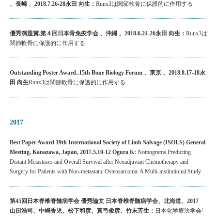
、長崎 、2018.7.26-28永田 向生：
Runx3は関節軟骨に保護的に作用する
優秀演題賞.第４回日本骨免疫学会 、沖縄 、2018.6.24-26永田 向生：
Runx3は
関節軟骨に保護的に作用する
Outstanding Poster Award..15th Bone Biology Forum 、東京 、2018.8.17-18永
田 向生
Runx3は関節軟骨に保護的に作用する
2017
Best Paper Award 19th International Society of Limb Salvage (ISOLS) General
Meeting. Kanazawa, Japan, 2017.5.10-12 Ogura K:
Nomograms Predicting
Distant Metastases and Overall Survival after Neoadjuvant Chemotherapy and
Surgery for Patients with Non-metastatic Osteosarcoma: A Multi-institutional Study.
第45回日本脊椎脊髄病学会 優秀論文 日本脊椎脊髄病学会、北海道、2017
山田浩司、中嶋香児、松下和彦、真弓俊彦、竹末芳生：
日本化学療法学会/