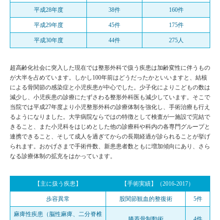
平成28年度
38件
160件
平成29年度
45件
175件
平成30年度
44件
275人
超高齢化社会に突入した現在では整形外科で扱う疾患は加齢変性に伴うもの
が大半を占めています。しかし100年前はどうだったかといいますと、結核
による骨関節の感染症と小児疾患が中心でした。少子化によりこどもの数は
減少し、小児疾患の診療にたずさわる整形外科医も減少しています。そこで
当院では平成27年度より小児整形外科の診療体制を強化し、手術治療も行え
るようになりました。大学病院ならではの特徴として検査が一施設で完結で
きること、また小児科をはじめとした他の診療科や科内の各専門グループと
連携できること、そして成人を過ぎてからの長期経過が診られることが挙げ
られます。おかげさまで手術件数、新患患者数ともに増加傾向にあり、さら
なる診療体制の拡充をはかっています。
【主に扱う疾患】
【手術実績】（2016-2017）
歩容異常
股関節観血的整復術
5件
麻痺性疾患（脳性麻痺、二分脊椎
膝蓋骨制動術
4件