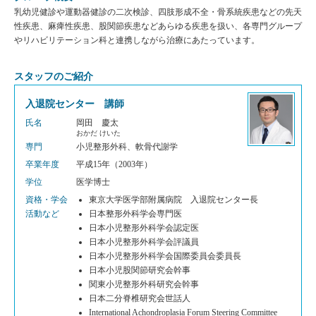
乳幼児健診や運動器健診の二次検診、四肢形成不全・骨系統疾患などの先天
性疾患、麻痺性疾患、股関節疾患などあらゆる疾患を扱い、各専門グループ
やリハビリテーション科と連携しながら治療にあたっています。
スタッフのご紹介
入退院センター 講師
氏名
岡田 慶太
おかだ けいた
専門
小児整形外科、軟骨代謝学
卒業年度
平成15年（2003年）
学位
医学博士
資格・学会
東京大学医学部附属病院 入退院センター長
活動など
日本整形外科学会専門医
日本小児整形外科学会認定医
日本小児整形外科学会評議員
日本小児整形外科学会国際委員会委員長
日本小児股関節研究会幹事
関東小児整形外科研究会幹事
日本二分脊椎研究会世話人
International Achondroplasia Forum Steering Committee