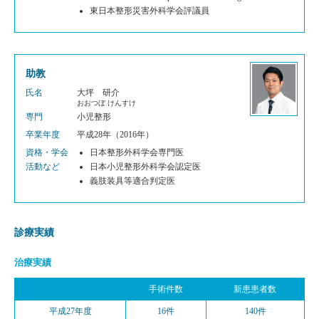
東日本整形災害外科学会評議員
助教
氏名
大坪 研介
おおつぼ けんすけ
専門
小児整形
卒業年度
平成28年（2016年）
資格・学会
日本整形外科学会専門医
活動など
日本小児整形外科学会認定医
義肢装具等適合判定医
診療実績
治療実績
手術件数
新患患者数
平成27年度
16件
140件