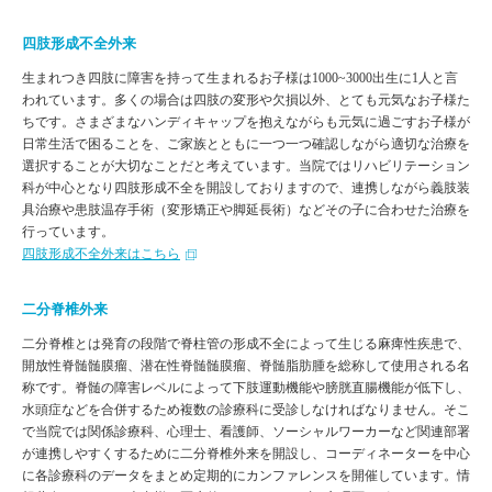
四肢形成不全外来
生まれつき四肢に障害を持って生まれるお子様は1000~3000出生に1人と言
われています。多くの場合は四肢の変形や欠損以外、とても元気なお子様た
ちです。さまざまなハンディキャップを抱えながらも元気に過ごすお子様が
日常生活で困ることを、ご家族とともに一つ一つ確認しながら適切な治療を
選択することが大切なことだと考えています。当院ではリハビリテーション
科が中心となり四肢形成不全を開設しておりますので、連携しながら義肢装
具治療や患肢温存手術（変形矯正や脚延長術）などその子に合わせた治療を
行っています。
四肢形成不全外来はこちら
二分脊椎外来
二分脊椎とは発育の段階で脊柱管の形成不全によって生じる麻痺性疾患で、
開放性脊髄髄膜瘤、潜在性脊髄髄膜瘤、脊髄脂肪腫を総称して使用される名
称です。脊髄の障害レベルによって下肢運動機能や膀胱直腸機能が低下し、
水頭症などを合併するため複数の診療科に受診しなければなりません。そこ
で当院では関係診療科、心理士、看護師、ソーシャルワーカーなど関連部署
が連携しやすくするために二分脊椎外来を開設し、コーディネーターを中心
に各診療科のデータをまとめ定期的にカンファレンスを開催しています。情