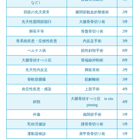
など）
四肢の先天異常
膝関節観血的整復術
2件
先天性股関節脱臼
大腿骨骨切り術
5件
脚長不等
骨盤骨切り術
2件
骨系統疾患・症候性疾患
内反足手術
3件
ペルテス病
筋性斜頸手術
8件
大腿骨頭すべり症
骨端線抑制術
8件
先天性内反足
脚延長術
2件
骨軟部腫瘍
筋解離術
3件
炎症性疾患・感染
上肢手術
4件
大腿骨頭すべり症 in situ
斜頸
4件
pinning
外傷
偽関節手術
1件
乳幼児健診
踵骨骨切り術
1件
運動器検診
肩甲骨骨切り術
1件