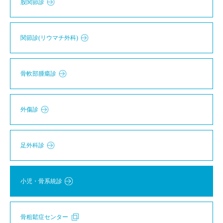
股関節診
関節診(リウマチ外科)
骨軟部腫瘍診
外傷診
足外科診
小児・骨系統診
骨粗鬆症センター