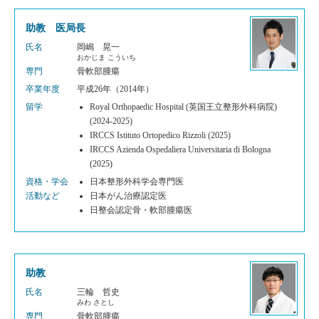
助教 医局長
氏名
岡嶋 晃一
おかじま こういち
専門
骨軟部腫瘍
卒業年度
平成26年（2014年）
留学
Royal Orthopaedic Hospital (英国王立整形外科病院)
(2024-2025)
IRCCS Istituto Ortopedico Rizzoli (2025)
IRCCS Azienda Ospedaliera Universitaria di Bologna
(2025)
資格・学会
日本整形外科学会専門医
活動など
日本がん治療認定医
日整会認定骨・軟部腫瘍医
助教
氏名
三輪 哲史
みわ さとし
専門
骨軟部腫瘍