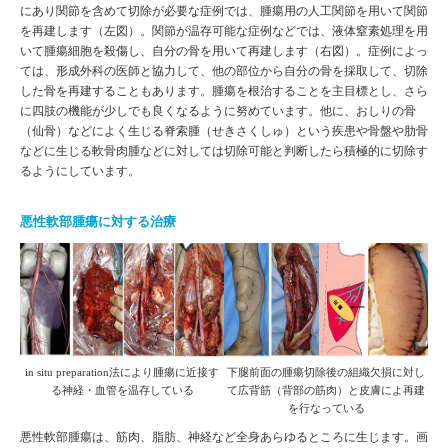
にあり関節を含めて切除が必要な症例では、腫瘍用の人工関節を用いて関節
を再建します（左図）。関節が温存可能な症例などでは、液体窒素処理を用
いて腫瘍細胞を殺傷し、自分の骨を用いて再建します（右図）。症例によっ
ては、形成外科の医師と協力して、他の部位から自分の骨を採取して、切除
した骨を再建することもあります。腫瘍を根治することを主目標とし、さら
に四肢の機能が少しでも良くなるように努めています。他に、おしりの骨
（仙骨）などによく生じる脊索腫（せきさくしゅ）という疾患や骨盤や肋骨
などに生じる軟骨肉腫などに対しては切除可能と判断したら積極的に切除す
るようにしています。
悪性軟部腫瘍に対する治療
in situ preparation法により腫瘍に近接す
下腿前面の腫瘍切除後の組織欠損に対し
る神経・血管を温存している
て広背筋（背部の筋肉）と皮膚によ再建
を行なっている
悪性軟部腫瘍は、筋肉、脂肪、神経など全身あらゆるところに生じます。画