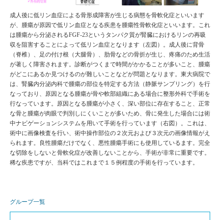
成人後に低リン血症による骨形成障害が生じる病態を骨軟化症といいます
が、腫瘍が原因で低リン血症となる疾患を腫瘍性骨軟化症といいます。これ
は腫瘍から分泌されるFGF-23というタンパク質が腎臓におけるリンの再吸
収を阻害することによって低リン血症となります（左図）。成人後に背骨
（脊椎）、足の付け根（大腿骨）、肋骨などの骨折が生じ、疼痛のため生活
が著しく障害されます。診断がつくまで時間がかかることが多いこと、腫瘍
がどこにあるか見つけるのが難しいことなどが問題となります。東大病院で
は、腎臓内分泌内科で腫瘍の部位を特定する方法（静脈サンプリング）を行
なっており、原因となる腫瘍が骨や軟部組織にある場合に整形外科で手術を
行なっています。原因となる腫瘍が小さく、深い部位に存在すること、正常
な骨と腫瘍が肉眼で判別しにくいことが多いため、骨に発生した場合には術
中ナビゲーションシステムを用いて手術を行っています（右図）。これは、
術中に画像検査を行い、術中操作部位の２次元および３次元の画像情報がえ
られます。良性腫瘍だけでなく、悪性腫瘍手術にも使用しているます。完全
な切除をしないと骨軟化症が改善しないことから、手術が非常に重要です。
稀な疾患ですが、当科ではこれまで１５例程度の手術を行っています。
グループ一覧