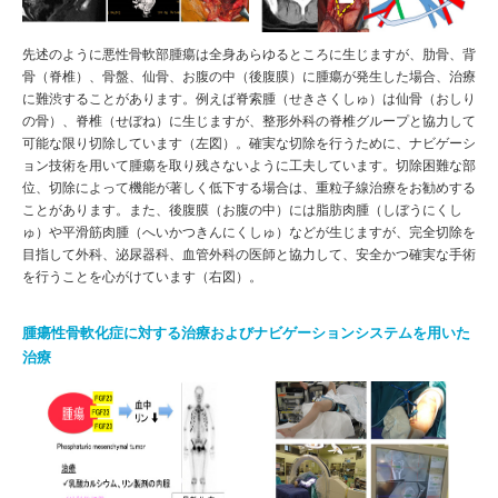
先述のように悪性骨軟部腫瘍は全身あらゆるところに生じますが、肋骨、背
骨（脊椎）、骨盤、仙骨、お腹の中（後腹膜）に腫瘍が発生した場合、治療
に難渋することがあります。例えば脊索腫（せきさくしゅ）は仙骨（おしり
の骨）、脊椎（せぼね）に生じますが、整形外科の脊椎グループと協力して
可能な限り切除しています（左図）。確実な切除を行うために、ナビゲーシ
ョン技術を用いて腫瘍を取り残さないように工夫しています。切除困難な部
位、切除によって機能が著しく低下する場合は、重粒子線治療をお勧めする
ことがあります。また、後腹膜（お腹の中）には脂肪肉腫（しぼうにくし
ゅ）や平滑筋肉腫（へいかつきんにくしゅ）などが生じますが、完全切除を
目指して外科、泌尿器科、血管外科の医師と協力して、安全かつ確実な手術
を行うことを心がけています（右図）。
腫瘍性骨軟化症に対する治療およびナビゲーションシステムを用いた
治療