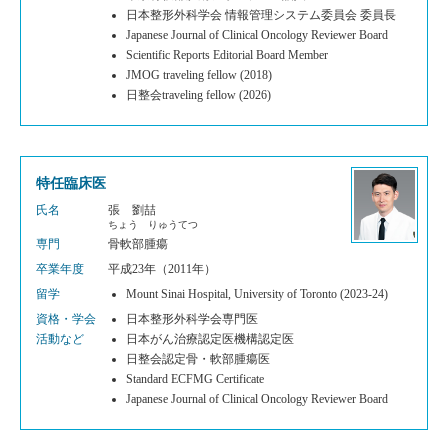
日本整形外科学会 情報管理システム委員会 委員長
Japanese Journal of Clinical Oncology Reviewer Board
Scientific Reports Editorial Board Member
JMOG traveling fellow (2018)
日整会traveling fellow (2026)
特任臨床医
氏名
張 劉喆
ちょう りゅうてつ
専門
骨軟部腫瘍
卒業年度
平成23年（2011年）
留学
Mount Sinai Hospital, University of Toronto (2023-24)
資格・学会
日本整形外科学会専門医
活動など
日本がん治療認定医機構認定医
日整会認定骨・軟部腫瘍医
Standard ECFMG Certificate
Japanese Journal of Clinical Oncology Reviewer Board