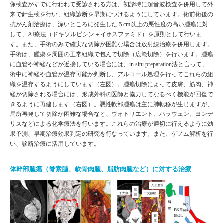
像検査がすでに行われて受診される方は、初診時に超音波検査を併用して外
来で針生検を行い、組織診断を早期につけるようにしています。術前術後の
抗がん剤治療は、深いところに発生した５cm以上の悪性度の高い腫瘍に対
して、AI療法（ドキソルビシン＋イホスファミド）を原則として行いま
す。また、手術のみで確実な切除が困難な場合は放射線治療を併用します。
手術は、腫瘍を周囲の正常組織で包んで切除（広範切除）を行います。腫瘍
に血管や神経などが近接している場合には、in situ preparation法と言って、
術中に神経や血管が温存可能か判断し、アルコール処理を行ってこれらの組
織を温存するようにしています（左図）。腫瘍切除によって皮膚、筋肉、神
経が切除される場合には、形成外科の医師と協力してなるべく機能が回復で
きるように再建します（右図）。悪性軟部腫瘍は主に肺転移が生じますが、
局所再発して切除が困難な場合など、ヴォトリエント、ハラヴェン、ヨンデ
リスなどによる化学療法を行います。これらの治療が適切に行えるように効
果予測、早期治療効果判定の研究を行なっています。また、ゲノム解析を行
い、診断治療に活用しています。
体幹部腫瘍（脊索腫、軟骨肉腫、脂肪肉腫など）に対する治療