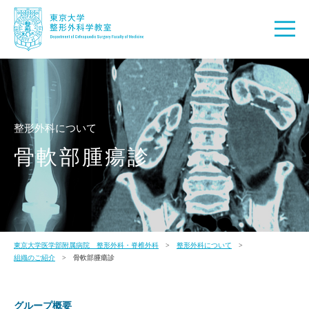
整形外科について
骨軟部腫瘍診
東京大学医学部附属病院 整形外科・脊椎外科
整形外科について
組織のご紹介
骨軟部腫瘍診
グループ概要