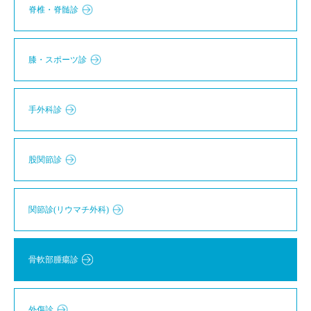
脊椎・脊髄診
膝・スポーツ診
手外科診
股関節診
関節診(リウマチ外科)
骨軟部腫瘍診
外傷診