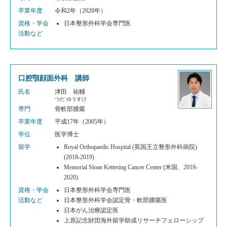
卒業年度
令和2年（2020年）
資格・学会
日本整形外科学会専門医
活動など
口腔顎顔面外科 講師
氏名
津田 祐輔
つだ ゆうすけ
専門
骨軟部腫瘍
卒業年度
平成17年（2005年）
学位
医学博士
留学
Royal Orthopaedic Hospital (英国王立整形外科病院)
(2018-2019)
Memorial Sloan Kettering Cancer Center (米国、2019-
2020)
資格・学会
日本整形外科学会専門医
活動など
日本整形外科学会認定骨・軟部腫瘍医
日本がん治療認定医
上原記念財団海外留学助成リサーチフェローシップ