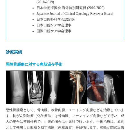
(2018-2019)
日本学術振興会 海外特別研究員 (2019-2020)
Japanese Journal of Clinical Oncology Reviewer Board
日本口腔外科学会認定医
日本口腔ケア学会理事
国際口腔ケア学会理事
診療実績
悪性骨腫瘍に対する患肢温存手術
悪性骨腫瘍として、骨肉腫、軟骨肉腫、ユーイング肉腫などを治療していま
す。抗がん剤治療（化学療法）は骨肉腫、ユーンイング肉腫などで行い、成
人の場合は整形外科で、小児の場合は小児科で行います。手術治療は、原則
として罹患した四肢を残す治療（患肢温存）を目指します。腫瘍が関節近傍