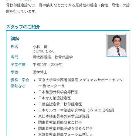
骨軟部腫瘍診では、骨や筋肉などにできる原発性の腫瘍（良性、悪性）の診
療を行っています。
スタッフのご紹介
講師
氏名
小林 寛
こばやし ひろし
専門
骨軟部腫瘍、軟骨代謝学
卒業年度
平成15年（2003年）
学位
医学博士
資格・学会
東京大学医学部附属病院 メディカルサポートセンタ
活動など
ー 副センター長
日本整形外科学会専門医
日本がん治療認定医
日整会認定骨・軟部腫瘍医
日本サルコーマ治療研究学会（JSTAR）評議員
東日本整形災害外科学会評議員
関東骨軟部腫瘍研究会幹事
関東骨軟部腫瘍基礎を語る会幹事
東京骨軟部腫瘍フォーラム世話人