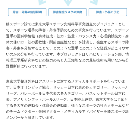
膝スポーツ診では東京大学スポーツ先端科学研究拠点のプロジェクトとし
て、スポーツ選手の障害・外傷予防のための研究を行っています。スポーツ
選手の医科学情報（身体組成・筋力・筋量・バランス力・心理的競技力・身
体の使い方・筋の柔軟性・関節弛緩性など）を計測し、発症するスポーツ障
害・外傷を分析することで、どのような選手にどのような怪我が起こりやす
いのかの分析を行っています。本プロジェクトはリハビリテーション部、情
報理工学系研究科などの協力のもと人工知能などの最新技術も用いながら分
野横断的に行っています。
東京大学整形外科はアスリートに対するメディカルサポートを行っていま
す。日本オリンピック協会、サッカー日本代表の各カテゴリー、サッカーJ
リーグ、バレーボール日本代表の各カテゴリー、バスケットボール日本代
表、アメリカンフットボールXリーグ、日本陸上連盟、東京大学をはじめと
する各大学の運動会・体育会の運動部、様々なスポーツの社会人チームなど
のチームドクター・帯同ドクター・メディカルアドバイザーを膝スポーツ診
メンバーから派遣しています。