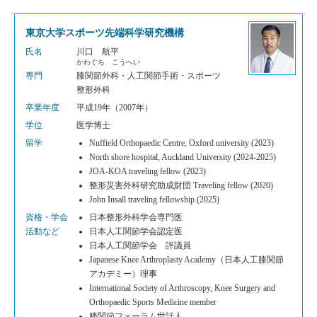
東京大学スポーツ先端科学研究機構
氏名
川口 航平
かわぐち こうへい
専門
膝関節外科・人工関節手術・スポーツ
整形外科
卒業年度
平成19年（2007年）
学位
医学博士
留学
Nuffield Orthopaedic Centre, Oxford university (2023)
North shore hospital, Auckland University (2024-2025)
JOA-KOA traveling fellow (2023)
整形災害外科研究助成財団 Traveling fellow (2020)
John Insall traveling fellowship (2025)
資格・学会
日本整形外科学会専門医
活動など
日本人工関節学会認定医
日本人工関節学会 評議員
Japanese Knee Arthroplasty Academy（日本人工膝関節
アカデミー）理事
International Society of Arthroscopy, Knee Surgery and
Orthopaedic Sports Medicine member
膝関節フォーラム世話人