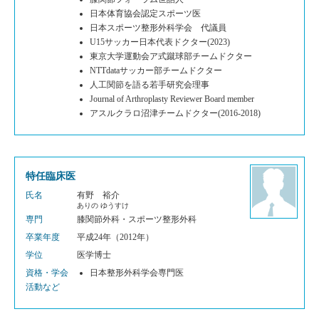
日本体育協会認定スポーツ医
日本スポーツ整形外科学会 代議員
U15サッカー日本代表ドクター(2023)
東京大学運動会ア式蹴球部チームドクター
NTTdataサッカー部チームドクター
人工関節を語る若手研究会理事
Journal of Arthroplasty Reviewer Board member
アスルクラロ沼津チームドクター(2016-2018)
特任臨床医
氏名
有野 裕介
ありの ゆうすけ
専門
膝関節外科・スポーツ整形外科
卒業年度
平成24年（2012年）
学位
医学博士
資格・学会
日本整形外科学会専門医
活動など