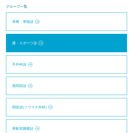
グループ一覧
脊椎・脊髄診
膝・スポーツ診
手外科診
股関節診
関節診(リウマチ外科)
骨軟部腫瘍診