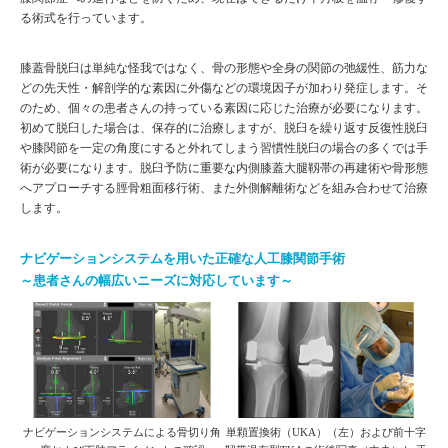
る術式を行っています。
膝蓋骨脱臼は単純な怪我ではなく、骨の形態や全身の関節の弛緩性、筋力な
どの先天性・解剖学的な素因に外傷などの環境因子が加わり発症します。そ
のため、個々の患者さんの持っている素因に応じた治療が必要になります。
初めて脱臼した場合は、保存的に治療しますが、脱臼を繰り返す反復性脱臼
や膝関節を一定の角度にすると外れてしまう習慣性脱臼の場合の多くでは手
術が必要になります。脱臼予防に重要な内側膝蓋大腿靱帯の再建術や骨形態
へアプローチする脛骨粗面移行術、また外側解離術などを組み合わせて治療
します。
ナビゲーションシステムを用いた正確な人工膝関節手術
～患者さんの幅広いニーズに対応しています～
ナビゲーションシステムによる骨切り角
単顆置換術（UKA）（左）および前十字