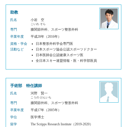
助教
氏名
小岩 空
こいわ そら
専門
膝関節外科、スポーツ整形外科
卒業年度
平成28年（2016年）
資格・学会
日本整形外科学会専門医
活動など
日本スポーツ協会公認スポーツドクター
日本医師会公認健康スポーツ医
全日本スキー連盟情報・医・科学部医員
手術部 特任講師
氏名
河野 賢一
こうの けんいち
専門
膝関節外科、スポーツ整形外科
卒業年度
平成17年（2005年）
学位
医学博士
留学
The Scripps Research Institute（2019-2020）