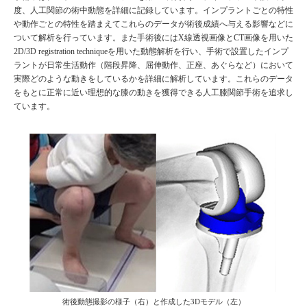
度、人工関節の術中動態を詳細に記録しています。インプラントごとの特性
や動作ごとの特性を踏まえてこれらのデータが術後成績へ与える影響などに
ついて解析を行っています。また手術後にはX線透視画像とCT画像を用いた
2D/3D registration techniqueを用いた動態解析を行い、手術で設置したインプ
ラントが日常生活動作（階段昇降、屈伸動作、正座、あぐらなど）において
実際どのような動きをしているかを詳細に解析しています。これらのデータ
をもとに正常に近い理想的な膝の動きを獲得できる人工膝関節手術を追求し
ています。
術後動態撮影の様子（右）と作成した3Dモデル（左）