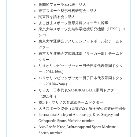
膝関節フォーラム代表世話人
東京スポーツ整形外科研究会世話人
関東膝を語る会世話人
よこはまスポーツ整形外科フォーラム幹事
東京大学スポーツ先端科学連携研究機構（UTSSI）メ
ンバー
東京大学運動会アメリカンフットボール部チームド
クター
東京大学運動会ア式蹴球部（サッカー部）チームド
クター
リオオリンピックサッカー男子日本代表帯同ドクタ
ー（2014-16年）
パリオリンピックサッカー男子日本代表帯同ドクタ
ー（2017年-24年）
サッカー日本代表SAMURAI BLUE帯同ドクター
（2023年-）
横浜F・マリノス育成部チームドクター
大学スポーツ協会（UNIVAS）安全安心調査研究部会
International Society of Arthroscopy, Knee Surgery and
Orthopaedic Sports Medicine member
Asia-Pacific Knee, Arthroscopy and Sports Medicine
Society member