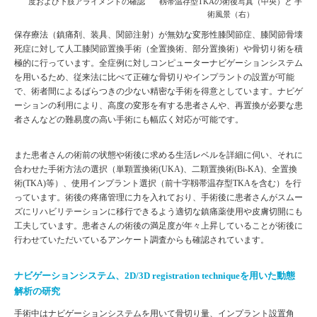
度および下肢アライメントの確認
靱帯温存型TKAの術後写真（中央）と 手
術風景（右）
保存療法（鎮痛剤、装具、関節注射）が無効な変形性膝関節症、膝関節骨壊
死症に対して人工膝関節置換手術（全置換術、部分置換術）や骨切り術を積
極的に行っています。全症例に対しコンピューターナビゲーションシステム
を用いるため、従来法に比べて正確な骨切りやインプラントの設置が可能
で、術者間によるばらつきの少ない精密な手術を得意としています。ナビゲ
ーションの利用により、高度の変形を有する患者さんや、再置換が必要な患
者さんなどの難易度の高い手術にも幅広く対応が可能です。
また患者さんの術前の状態や術後に求める生活レベルを詳細に伺い、それに
合わせた手術方法の選択（単顆置換術(UKA)、二顆置換術(Bi-KA)、全置換
術(TKA)等）、使用インプラント選択（前十字靱帯温存型TKAを含む）を行
っています。術後の疼痛管理に力を入れており、手術後に患者さんがスムー
ズにリハビリテーションに移行できるよう適切な鎮痛薬使用や皮膚切開にも
工夫しています。患者さんの術後の満足度が年々上昇していることが術後に
行わせていただいているアンケート調査からも確認されています。
ナビゲーションシステム、2D/3D registration techniqueを用いた動態
解析の研究
手術中はナビゲーションシステムを用いて骨切り量、インプラント設置角