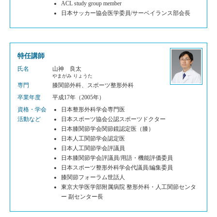
ACL study group member
日本サッカー協会医学委員/サーベイランス部会長
特任講師
氏名
山神 良太
やまがみ りょうた
専門
膝関節外科、スポーツ整形外科
卒業年度
平成17年（2005年）
資格・学会
日本整形外科学会専門医
活動など
日本スポーツ協会公認スポーツドクター
日本膝関節学会関節鏡認定医（膝）
日本人工関節学会認定医
日本人工関節学会評議員
日本膝関節学会評議員/用語・機能評価委員
日本スポーツ整形外科学会代議員/編集委員
膝関節フォーラム世話人
東京大学医学部附属病院 整形外科・人工関節センタ
ー 副センター長