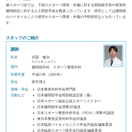
膝スポーツ診では、下肢のスポーツ障害・外傷に対する関節鏡手術や変形性
膝関節症に対する人工関節手術を数多く行っています。研究としては膝関節
のバイオメカニクス研究やスポーツ障害・外傷の予防研究などを行っていま
す。
スタッフのご紹介
講師
氏名
武冨 修治
たけとみ しゅうじ
専門
膝関節外科、スポーツ整形外科
卒業年度
平成13年（2001年）
学位
医学博士
資格・学会
日本整形外科学会専門医
活動など
日本膝関節学会関節鏡認定医（膝）
日本スポーツ協会公認スポーツドクター
日本膝関節学会理事/評議員
日本スポーツ整形外科学会（JSOA）理事/代議員
東日本整形災害外科学会評議員
日本臨床バイオメカニクス学会評議員/編集委員
日本臨床スポーツ医学会代議員/編集委員