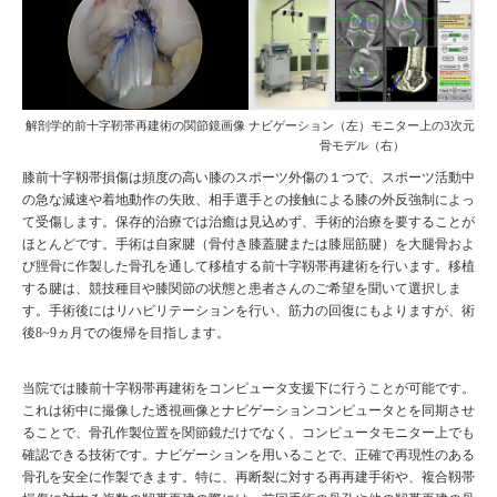
解剖学的前十字靭帯再建術の関節鏡画像
ナビゲーション（左）モニター上の3次元
骨モデル（右）
膝前十字靱帯損傷は頻度の高い膝のスポーツ外傷の１つで、スポーツ活動中
の急な減速や着地動作の失敗、相手選手との接触による膝の外反強制によっ
て受傷します。保存的治療では治癒は見込めず、手術的治療を要することが
ほとんどです。手術は自家腱（骨付き膝蓋腱または膝屈筋腱）を大腿骨およ
び脛骨に作製した骨孔を通して移植する前十字靱帯再建術を行います。移植
する腱は、競技種目や膝関節の状態と患者さんのご希望を聞いて選択しま
す。手術後にはリハビリテーションを行い、筋力の回復にもよりますが、術
後8~9ヵ月での復帰を目指します。
当院では膝前十字靱帯再建術をコンピュータ支援下に行うことが可能です。
これは術中に撮像した透視画像とナビゲーションコンピュータとを同期させ
ることで、骨孔作製位置を関節鏡だけでなく、コンピュータモニター上でも
確認できる技術です。ナビゲーションを用いることで、正確で再現性のある
骨孔を安全に作製できます。特に、再断裂に対する再再建手術や、複合靱帯