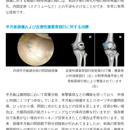
損傷に対する複数の靱帯再建の際には、前回手術の骨孔や他の靱帯再建の骨
孔、内固定材（スクリューなど）との干渉をさけることができ、非常に有用
な技術です。
半月板損傷および反復性膝蓋骨脱臼に対する治療
内側半月板縫合術の関節鏡画像
反復性膝蓋骨脱臼術前後のCT像：膝蓋骨
の外側亜脱臼（左）が靭帯再建手術と脛
骨粗面移行術により整復されています
（右）
半月板は膝関節において荷重分散、衝撃吸収などの機能を担っており、外側
と内側に１つずつ存在しています。半月板が損傷するとスポーツ中の膝関節
痛、ひっかかり感、関節に水がたまるなどの症状を呈します。症状が軽い場
合は、大腿四頭筋の筋力トレーニングなどの保存治療を行いますが、保存療
法で改善がない場合やロッキング症状をきたした場合は手術を行います。従
来、損傷半月板の関節鏡下部分切除術が行われてきましたが、術後の変形性
膝関節症への進行などを防ぐため、現在はできるだけ半月板を温存・修復す